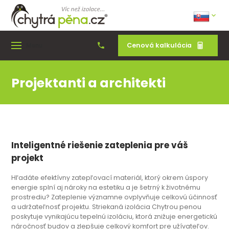
Cenová kalkulácia
Menu
Projektanti a architekti
Inteligentné riešenie zateplenia pre váš
projekt
Hľadáte efektívny zatepľovací materiál, ktorý okrem úspory
energie splní aj nároky na estetiku a je šetrný k životnému
prostrediu? Zateplenie významne ovplyvňuje celkovú účinnosť
a udržateľnosť projektu. Striekaná izolácia Chytrou penou
poskytuje vynikajúcu tepelnú izoláciu, ktorá znižuje energetickú
náročnosť budov a zlepšuje celkový komfort pre užívateľov.