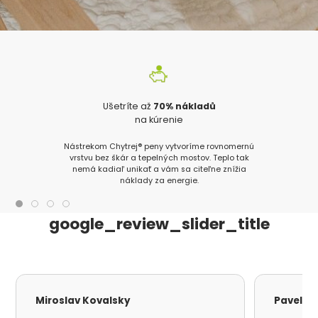
Ušetríte až
70% nákladů
na kúrenie
Nástrekom Chytrej® peny vytvoríme rovnomernú
vrstvu bez škár a tepelných mostov. Teplo tak
nemá kadiaľ unikať a vám sa citeľne znížia
náklady za energie.
google_review_slider_title
Miroslav Kovalsky
Pavel S