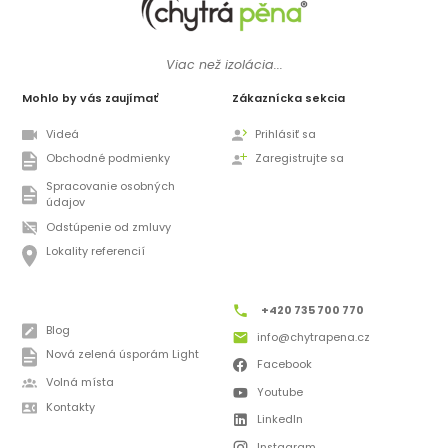
Viac než izolácia...
Mohlo by vás zaujímať
Zákaznícka sekcia
Videá
Prihlásiť sa
Obchodné podmienky
Zaregistrujte sa
Spracovanie osobných
údajov
Odstúpenie od zmluvy
Lokality referencií
+420 735 700 770
Blog
info@chytrapena.cz
Nová zelená úsporám Light
Facebook
Volná místa
Youtube
Kontakty
LinkedIn
Instagram