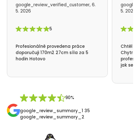
google_review_verified_customer, 6.
google_r
5. 2026
5. 2026
5
Profesionálně provedena práce
Chtěl by
doporučuji 170m2 27cm síla za 5
Chytrá p
hodin Hotovo
profesio
jak se n
nikde už
moc děku
přátelsk
Synek De
90%
google_review_summary_1 35
google_review_summary_2