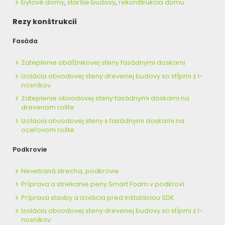
bytové domy
,
staršie budovy
,
rekonštrukcia domu
Rezy konštrukcií
Fasáda
Zateplenie obdĺžnikovej steny fasádnymi doskami
Izolácia obvodovej steny drevenej budovy so stĺpmi z I-
nosníkov
Zateplenie obvodovej steny fasádnymi doskami na
drevenom rošte
Izolácia obvodovej steny s fasádnymi doskami na
oceľovom rošte
Podkrovie
Nevetraná strecha, podkrovie
Príprava a striekanie peny Smart Foam v podkroví
Príprava stavby a izolácia pred inštaláciou SDK
Izolácia obvodovej steny drevenej budovy so stĺpmi z I-
nosníkov