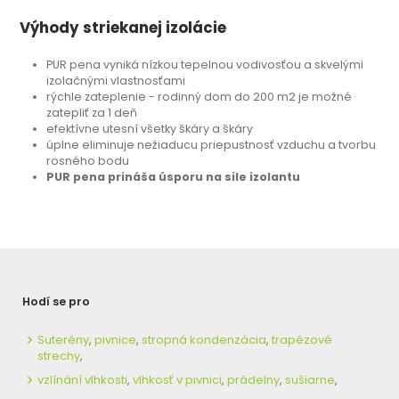
Výhody striekanej izolácie
PUR pena vyniká nízkou tepelnou vodivosťou a skvelými
izolačnými vlastnosťami
rýchle zateplenie - rodinný dom do 200 m2 je možné
zatepliť za 1 deň
efektívne utesní všetky škáry a škáry
úplne eliminuje nežiaducu priepustnosť vzduchu a tvorbu
rosného bodu
PUR pena prináša úsporu na sile izolantu
Hodí se pro
Suterény
,
pivnice
,
stropná kondenzácia
,
trapézové
strechy
,
vzlínání vlhkosti
,
vlhkosť v pivnici
,
prádelny
,
sušiarne
,