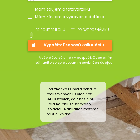
Mám záujem o fotovoltaiku
Mám záujem o vybavenie dotácie
PRIPOJIŤ PRÍLOHU
PRIDAŤ POZNÁMKU
Vaše dáta sú u nás v bezpečí. Odoslaním
súhlasíte so
spracovaním osobných údajov
Pod značkou Chytrá pena je
realizovaných už viac než
9403
stavieb, čo z nás činí
lídra na trhu so striekanou
izoláciou. Nabudúce môžeme
prísť aj k vám!