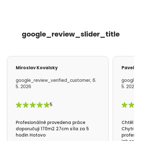
google_review_slider_title
Miroslav Kovalsky
Pavel S
google_review_verified_customer, 6.
google_r
5. 2026
5. 2026
5
Profesionálně provedena práce
Chtěl by
doporučuji 170m2 27cm síla za 5
Chytrá p
hodin Hotovo
profesio