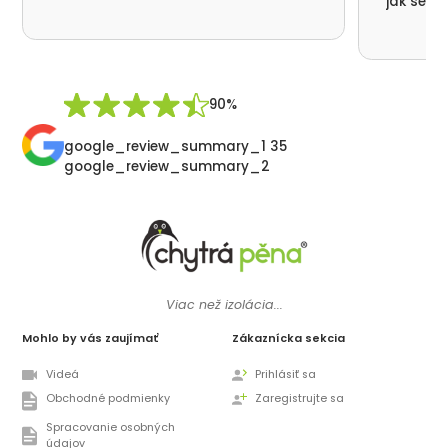
jak se n
nikde už
moc děku
přátelsk
Synek De
90%
google_review_summary_1 35
google_review_summary_2
Viac než izolácia...
Mohlo by vás zaujímať
Zákaznícka sekcia
Videá
Prihlásiť sa
Obchodné podmienky
Zaregistrujte sa
Spracovanie osobných
údajov