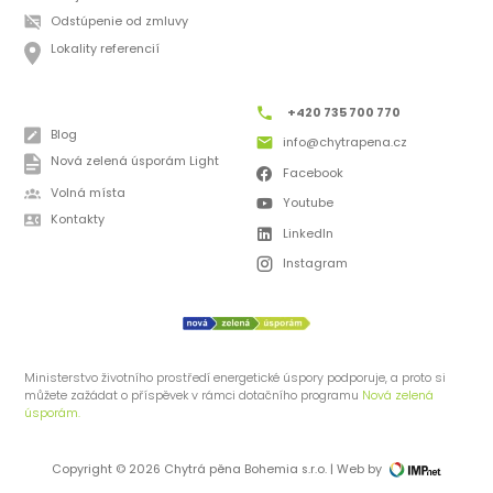
Odstúpenie od zmluvy
Lokality referencií
+420 735 700 770
Blog
info@chytrapena.cz
Nová zelená úsporám Light
Facebook
Volná místa
Youtube
Kontakty
LinkedIn
Instagram
Ministerstvo životního prostředí energetické úspory podporuje, a proto si
můžete zažádat o příspěvek v rámci dotačního programu
Nová zelená
úsporám.
Copyright © 2026 Chytrá pěna Bohemia s.r.o. | Web by