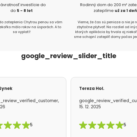
ávratnosť investície do
Rodinný dom do 200 m² zat
do
5 - 8 let
zateplíme
už za 1 de
 do zateplenia Chytrou penou sa vám
Vieme, že čas sú peniaze a nie je
iekoľko málo rokov na úsporách. A to
zbytočne plytvať. Na rozdiel od inýc
sa vyplatí!
ktorých aplikácia by trvala aj nieko
sme schopní zatepliť domy počas je
google_review_slider_title
 Synek
Tereza Hol.
_review_verified_customer,
google_review_verified_cu
026
15. 12. 2025
5
5