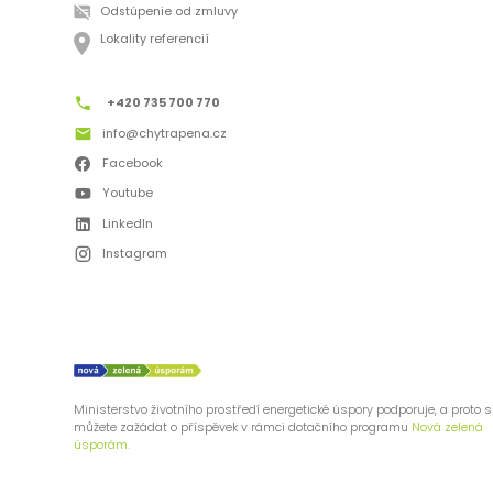
Odstúpenie od zmluvy
Lokality referencií
+420 735 700 770
info@chytrapena.cz
Facebook
Youtube
LinkedIn
Instagram
Ministerstvo životního prostředí energetické úspory podporuje, a proto s
můžete zažádat o příspěvek v rámci dotačního programu
Nová zelená
úsporám.