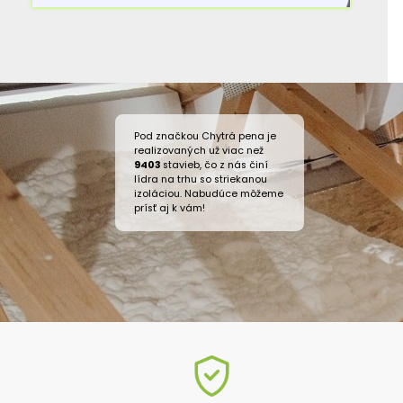
Pod značkou Chytrá pena je
realizovaných už viac než
9403
stavieb, čo z nás činí
lídra na trhu so striekanou
izoláciou. Nabudúce môžeme
prísť aj k vám!