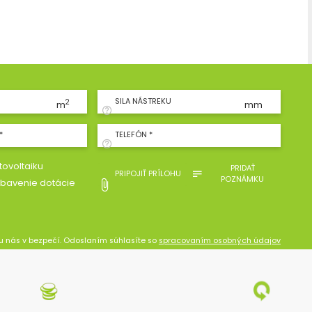
SILA NÁSTREKU
2
m
mm
*
TELEFÓN *
ovoltaiku
PRIDAŤ
PRIPOJIŤ PRÍLOHU
POZNÁMKU
bavenie dotácie
u nás v bezpečí. Odoslaním súhlasíte so
spracovaním osobných údajov