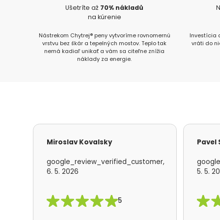
Ušetríte až
70% nákladů
N
na kúrenie
Nástrekom Chytrej® peny vytvoríme rovnomernú
Investícia
vrstvu bez škár a tepelných mostov. Teplo tak
vráti do n
nemá kadiaľ unikať a vám sa citeľne znížia
náklady za energie.
Miroslav Kovalsky
Pavel
google_review_verified_customer,
google
6. 5. 2026
5. 5. 2
5