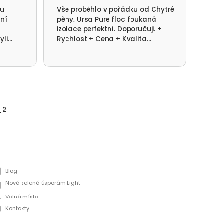
mu
Vše proběhlo v pořádku od Chytré
S f
lní
pěny, Ursa Pure floc foukaná
kom
izolace perfektní. Doporučuji. +
rea
yli
Rychlost + Cena + Kvalita
pot
ni.
provedení.
dom
_2
Blog
Nová zelená úsporám Light
Volná místa
Kontakty