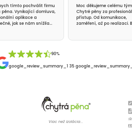
bych tímto pochválit firmu
Moc děkujeme celému tý
 pěna. Vynikající domluva,
Chytré pěny za profesioná
ionální aplikace a
přístup. Od komunikace,
ečné, jak se nám snížila
zaměření, až po realizaci. B
ba tepla a nikde už nám
jsme se vším velmi spokoje
á. Ještě jednou moc
me za realizaci a přátelský
p Vaší firmy. Pavel Synek
 v Orlických horách
90%
google_review_summary_1 35 google_review_summary
Viac než izolácia...