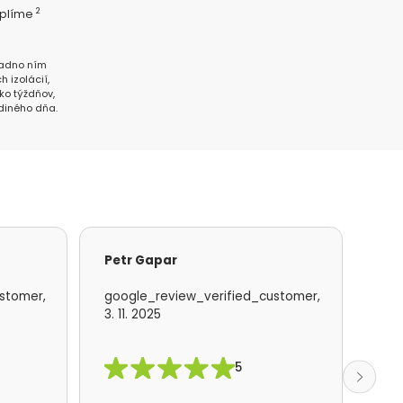
2
eplíme
ň
 radno ním
h izolácií,
ľko týždňov,
diného dňa.
Petr Gapar
Ad
stomer,
google_review_verified_customer,
goo
3. 11. 2025
19. 
5