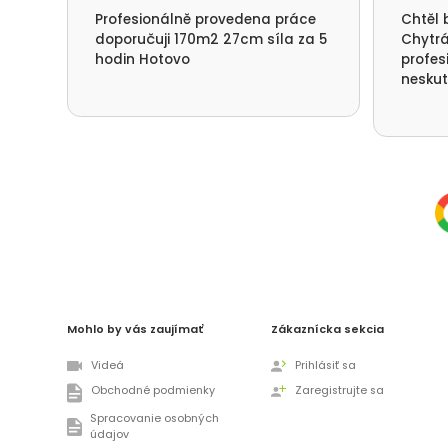
Profesionálně provedena práce
Chtěl 
doporučuji 170m2 27cm síla za 5
Chytrá
hodin Hotovo
profes
neskut
spotře
nefouk
děkuje
přístu
Deštné
Mohlo by vás zaujímať
Zákaznícka sekcia
Videá
Prihlásiť sa
Obchodné podmienky
Zaregistrujte sa
Spracovanie osobných
údajov