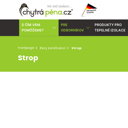
S ČÍM VÁM
PRE
PRODUKTY PRO
POMÔŽEME?
ODBORNÍKOV
TEPELNÉ IZOLACE
frontpage
Rezy konštrukcií
Strop
Strop