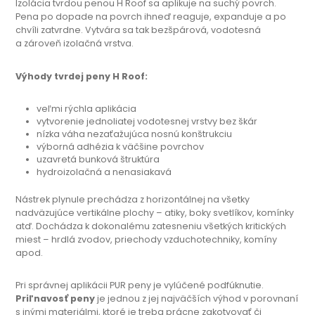
Izolácia tvrdou penou H Roof sa aplikuje na suchý povrch.
Pena po dopade na povrch ihneď reaguje, expanduje a po
chvíli zatvrdne. Vytvára sa tak bezšpárová, vodotesná
a zároveň izolačná vrstva.
Výhody tvrdej peny H Roof:
veľmi rýchla aplikácia
vytvorenie jednoliatej vodotesnej vrstvy bez škár
nízka váha nezaťažujúca nosnú konštrukciu
výborná adhézia k väčšine povrchov
uzavretá bunková štruktúra
hydroizolačná a nenasiakavá
Nástrek plynule prechádza z horizontálnej na všetky
nadväzujúce vertikálne plochy – atiky, boky svetlíkov, komínky
atď. Dochádza k dokonalému zatesneniu všetkých kritických
miest – hrdlá zvodov, priechody vzduchotechniky, komíny
apod.
Pri správnej aplikácii PUR peny je vylúčené podfúknutie.
Priľnavosť peny
je jednou z jej najväčších výhod v porovnaní
s inými materiálmi, ktoré je treba prácne zakotvovať či