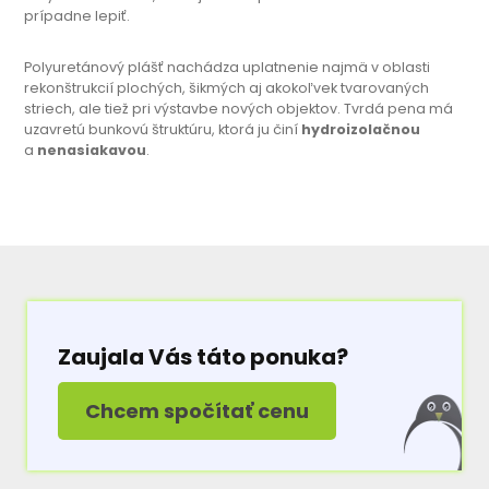
prípadne lepiť.
Polyuretánový plášť nachádza uplatnenie najmä v oblasti
rekonštrukcií plochých, šikmých aj akokoľvek tvarovaných
striech, ale tiež pri výstavbe nových objektov. Tvrdá pena má
uzavretú bunkovú štruktúru, ktorá ju činí
hydroizolačnou
a
nenasiakavou
.
Zaujala Vás táto ponuka?
Chcem spočítať cenu