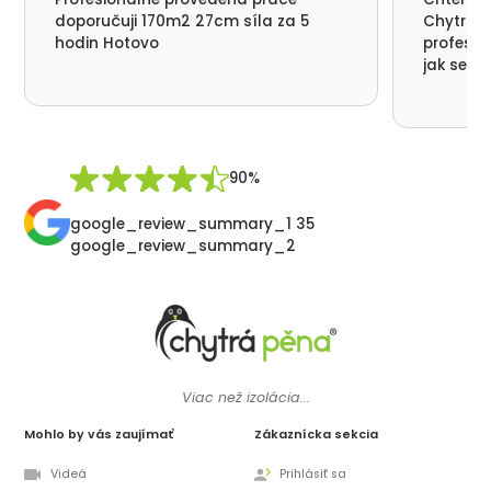
doporučuji 170m2 27cm síla za 5
Chytrá p
hodin Hotovo
profesio
jak se n
nikde už
moc děku
přátelsk
Synek De
90%
google_review_summary_1 35
google_review_summary_2
Viac než izolácia...
Mohlo by vás zaujímať
Zákaznícka sekcia
Videá
Prihlásiť sa