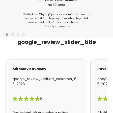
na kúrenie
Nástrekom Chytrej® peny vytvoríme rovnomernú
vrstvu bez škár a tepelných mostov. Teplo tak
nemá kadiaľ unikať a vám sa citeľne znížia
náklady za energie.
google_review_slider_title
Miroslav Kovalsky
Pavel S
google_review_verified_customer, 6.
google_r
5. 2026
5. 2026
5
Profesionálně provedena práce
Chtěl by