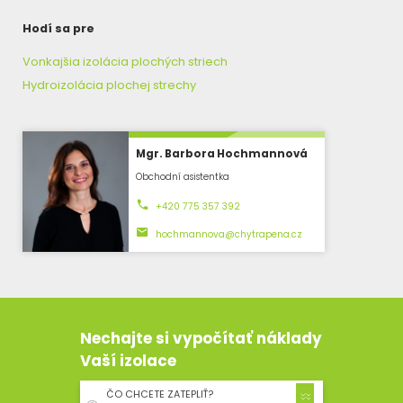
Hodí sa pre
Vonkajšia izolácia plochých striech
Hydroizolácia plochej strechy
Mgr. Barbora Hochmannová
Obchodní asistentka
+420 775 357 392
hochmannova@chytrapena.cz
Nechajte si vypočítať náklady
Vaší izolace
ČO CHCETE ZATEPLIŤ?