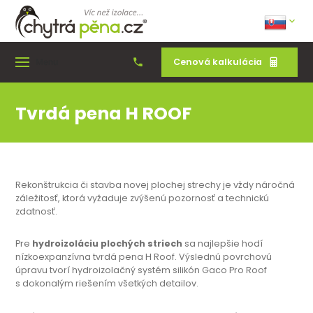
Cenová kalkulácia
Menu
Tvrdá pena H ROOF
Rekonštrukcia či stavba novej plochej strechy je vždy náročná
záležitosť, ktorá vyžaduje zvýšenú pozornosť a technickú
zdatnosť.
Pre
hydroizoláciu plochých striech
sa najlepšie hodí
nízkoexpanzívna tvrdá pena H Roof. Výslednú povrchovú
úpravu tvorí hydroizolačný systém silikón Gaco Pro Roof
s dokonalým riešením všetkých detailov.