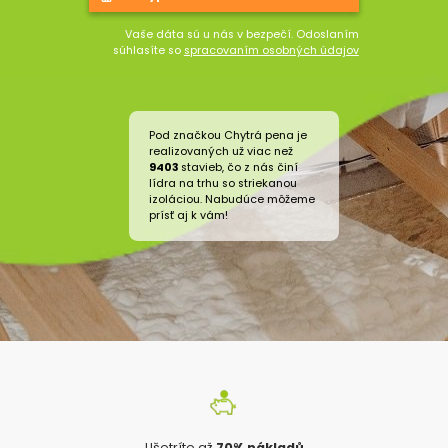
Vaše dáta sú u nás v bezpečí. Odoslaním
súhlasíte so
spracovaním osobných údajov
Pod značkou Chytrá pena je
realizovaných už viac než
9403
stavieb, čo z nás činí
lídra na trhu so striekanou
izoláciou. Nabudúce môžeme
prísť aj k vám!
Ušetríte až
70% nákladů