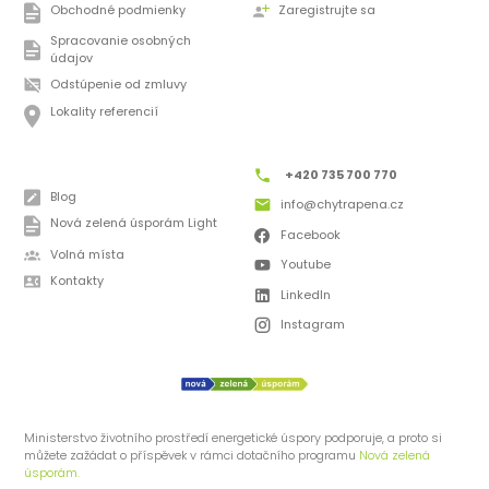
Obchodné podmienky
Zaregistrujte sa
Spracovanie osobných
údajov
Odstúpenie od zmluvy
Lokality referencií
+420 735 700 770
Blog
info@chytrapena.cz
Nová zelená úsporám Light
Facebook
Volná místa
Youtube
Kontakty
LinkedIn
Instagram
Ministerstvo životního prostředí energetické úspory podporuje, a proto si
můžete zažádat o příspěvek v rámci dotačního programu
Nová zelená
úsporám.