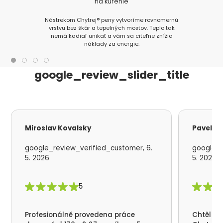
na kúrenie
Nástrekom Chytrej® peny vytvoríme rovnomernú
vrstvu bez škár a tepelných mostov. Teplo tak
nemá kadiaľ unikať a vám sa citeľne znížia
náklady za energie.
google_review_slider_title
Miroslav Kovalsky
Pavel S
google_review_verified_customer, 6.
google_r
5. 2026
5. 2026
5
Profesionálně provedena práce
Chtěl by