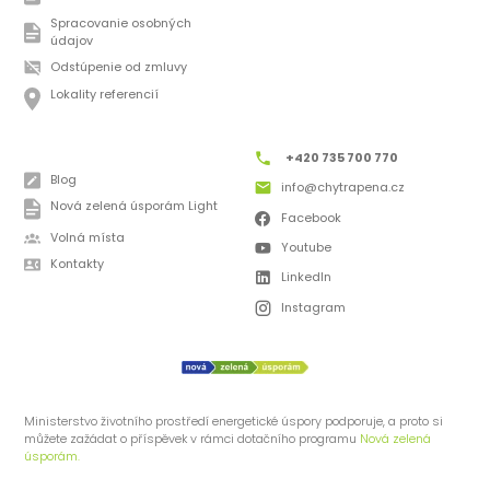
Spracovanie osobných
údajov
Odstúpenie od zmluvy
Lokality referencií
+420 735 700 770
Blog
info@chytrapena.cz
Nová zelená úsporám Light
Facebook
Volná místa
Youtube
Kontakty
LinkedIn
Instagram
Ministerstvo životního prostředí energetické úspory podporuje, a proto si
můžete zažádat o příspěvek v rámci dotačního programu
Nová zelená
úsporám.