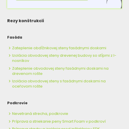
Rezy konštrukcií
Fasáda
Zateplenie obdĺžnikovej steny fasádnymi doskami
Izolácia obvodovej steny drevenej budovy so stĺpmi z I-
nosníkov
Zateplenie obvodovej steny fasádnymi doskami na
drevenom rošte
Izolácia obvodovej steny s fasádnymi doskami na
oceľovom rošte
Podkrovie
Nevetraná strecha, podkrovie
Príprava a striekanie peny Smart Foam v podkroví
Príprava stavby a izolácia pred inštaláciou SDK