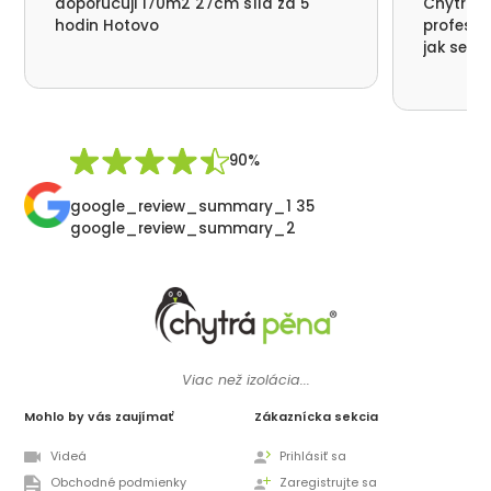
doporučuji 170m2 27cm síla za 5
Chytrá p
hodin Hotovo
profesio
jak se n
nikde už
moc děku
přátelsk
Synek De
90%
google_review_summary_1 35
google_review_summary_2
Viac než izolácia...
Mohlo by vás zaujímať
Zákaznícka sekcia
Videá
Prihlásiť sa
Obchodné podmienky
Zaregistrujte sa