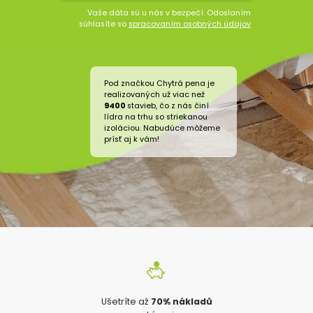
Vaše dáta sú u nás v bezpečí. Odoslaním
súhlasíte so
spracovaním osobných údajov
Pod značkou Chytrá pena je
realizovaných už viac než
9400
stavieb, čo z nás činí
lídra na trhu so striekanou
izoláciou. Nabudúce môžeme
prísť aj k vám!
Ušetríte až
70% nákladů