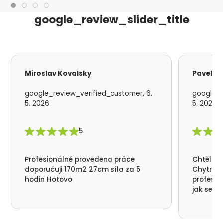
google_review_slider_title
Miroslav Kovalsky
Pavel S
google_review_verified_customer, 6.
google_r
5. 2026
5. 2026
5
Profesionálně provedena práce
Chtěl by
doporučuji 170m2 27cm síla za 5
Chytrá p
hodin Hotovo
profesio
jak se n
nikde už
moc děku
přátelsk