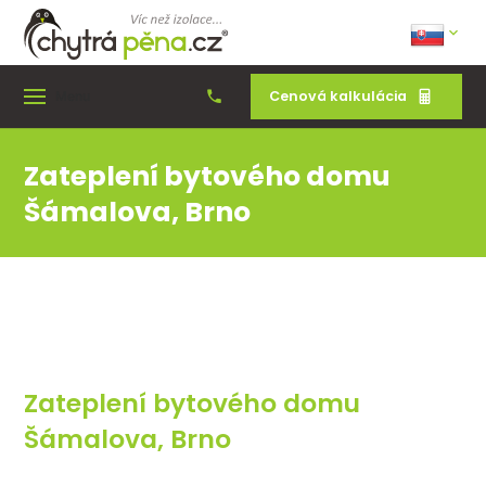
Cenová kalkulácia
Menu
Zateplení bytového domu
Šámalova, Brno
Zateplení bytového domu
Šámalova, Brno