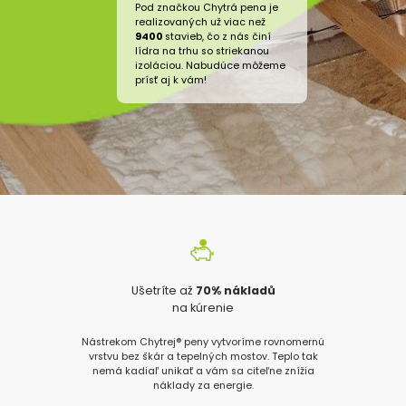
Pod značkou Chytrá pena je
realizovaných už viac než
9400
stavieb, čo z nás činí
lídra na trhu so striekanou
izoláciou. Nabudúce môžeme
prísť aj k vám!
Ušetríte až
70% nákladů
na kúrenie
Nástrekom Chytrej® peny vytvoríme rovnomernú
vrstvu bez škár a tepelných mostov. Teplo tak
nemá kadiaľ unikať a vám sa citeľne znížia
náklady za energie.