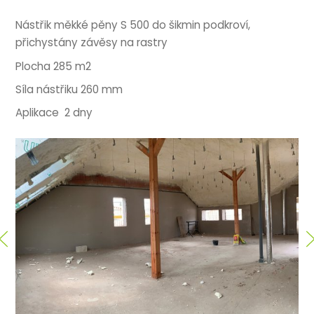
Nástřik měkké pěny S 500 do šikmin podkroví,
přichystány závěsy na rastry
Plocha 285 m2
Síla nástřiku 260 mm
Aplikace 2 dny