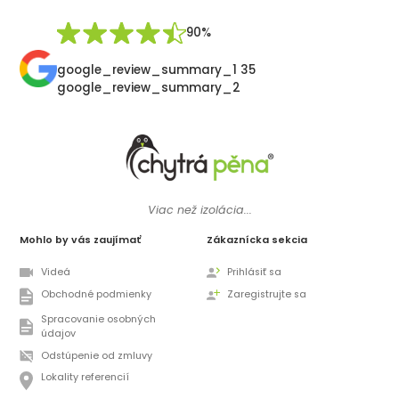
Synek De
90%
google_review_summary_1 35
google_review_summary_2
Viac než izolácia...
Mohlo by vás zaujímať
Zákaznícka sekcia
Videá
Prihlásiť sa
Obchodné podmienky
Zaregistrujte sa
Spracovanie osobných
údajov
Odstúpenie od zmluvy
Lokality referencií