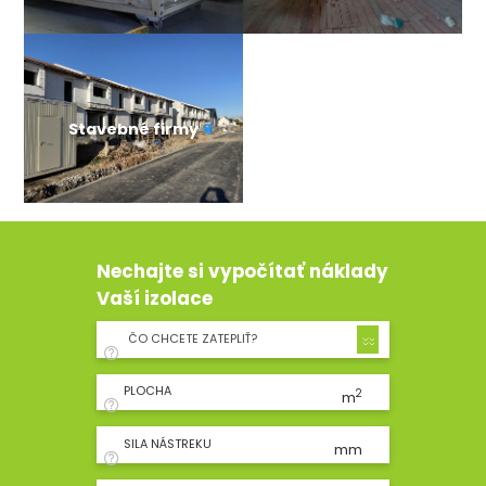
Stavebné firmy
Nechajte si vypočítať náklady
Vaší izolace
ČO CHCETE ZATEPLIŤ?
PLOCHA
2
m
SILA NÁSTREKU
mm