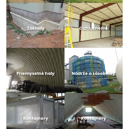
Základy
Odhlučnenie
Priemyselné haly
Nádrže a zásobníky
Kontajnery
Kontajnery