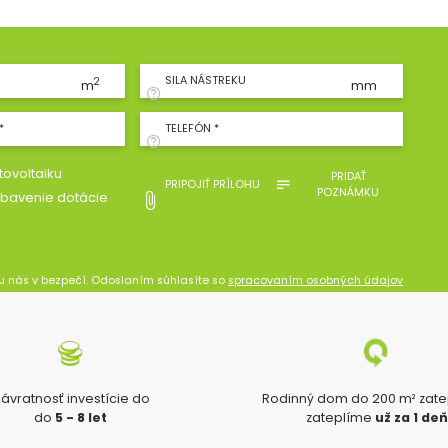
SILA NÁSTREKU
2
m
mm
*
TELEFÓN *
ovoltaiku
PRIDAŤ
PRIPOJIŤ PRÍLOHU
POZNÁMKU
bavenie dotácie
u nás v bezpečí. Odoslaním súhlasíte so
spracovaním osobných údajov
ávratnosť investície do
Rodinný dom do 200 m² zat
do
5 - 8 let
zateplíme
už za 1 de