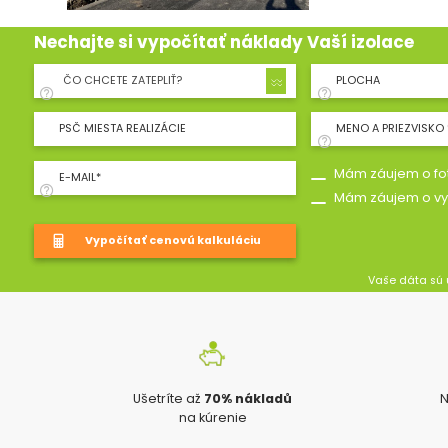
Nechajte si vypočítať náklady Vaší izolace
ČO CHCETE ZATEPLIŤ?
PLOCHA
PSČ MIESTA REALIZÁCIE
MENO A PRIEZVISKO 
Mám záujem o fot
E-MAIL*
Mám záujem o vy
Vaše dáta sú 
Ušetríte až
70% nákladů
N
na kúrenie