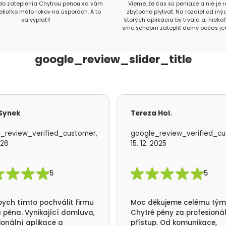
 do zateplenia Chytrou penou sa vám
Vieme, že čas sú peniaze a nie je
iekoľko málo rokov na úsporách. A to
zbytočne plytvať. Na rozdiel od inýc
sa vyplatí!
ktorých aplikácia by trvala aj nieko
sme schopní zatepliť domy počas je
google_review_slider_title
 Synek
Tereza Hol.
_review_verified_customer,
google_review_verified_cu
026
15. 12. 2025
5
5
bych tímto pochválit firmu
Moc děkujeme celému tý
 pěna. Vynikající domluva,
Chytré pěny za profesioná
ionální aplikace a
přístup. Od komunikace,