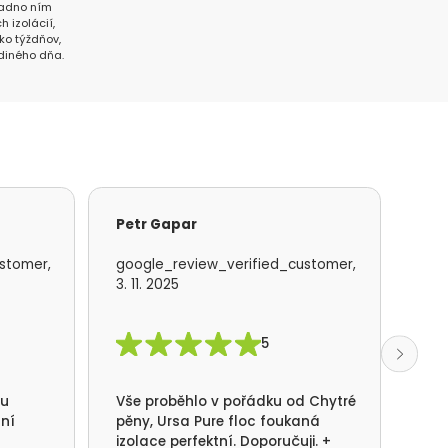
 radno ním
h izolácií,
ľko týždňov,
diného dňa.
Petr Gapar
Ad
stomer,
google_review_verified_customer,
goo
3. 11. 2025
19. 
5
mu
Vše proběhlo v pořádku od Chytré
S f
lní
pěny, Ursa Pure floc foukaná
kom
izolace perfektní. Doporučuji. +
rea