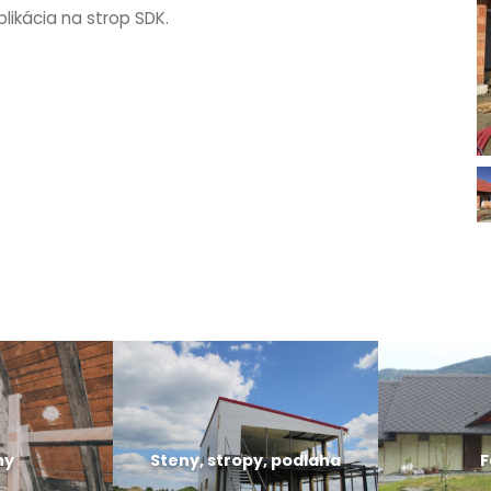
likácia na strop SDK.
hy
Steny, stropy, podlaha
F