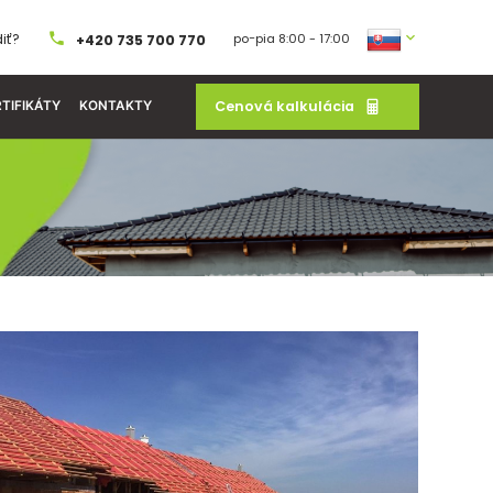
iť?
po−pia 8:00 - 17:00
+420 735 700 770
Cenová kalkulácia
TIFIKÁTY
KONTAKTY