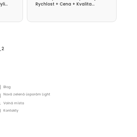
yli
Rychlost + Cena + Kvalita
pot
ni.
provedení.
dom
_2
Blog
Nová zelená úsporám Light
Volná místa
Kontakty