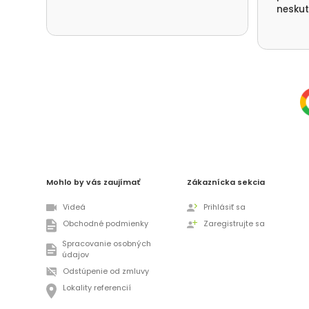
neskut
spotře
nefouk
děkuje
přístu
Deštné
Mohlo by vás zaujímať
Zákaznícka sekcia
Videá
Prihlásiť sa
Obchodné podmienky
Zaregistrujte sa
Spracovanie osobných
údajov
Odstúpenie od zmluvy
Lokality referencií