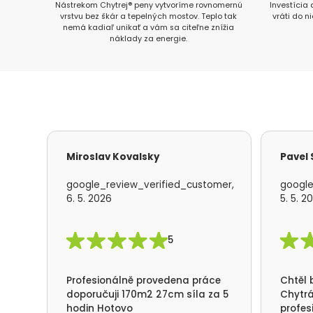
Nástrekom Chytrej® peny vytvoríme rovnomernú
Investícia
vrstvu bez škár a tepelných mostov. Teplo tak
vráti do n
nemá kadiaľ unikať a vám sa citeľne znížia
náklady za energie.
Miroslav Kovalsky
Pavel
google_review_verified_customer,
google
6. 5. 2026
5. 5. 2
5
Profesionálně provedena práce
Chtěl 
doporučuji 170m2 27cm síla za 5
Chytrá
hodin Hotovo
profes