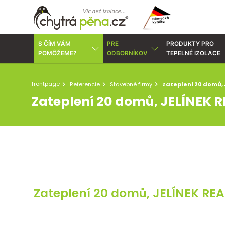
S ČÍM VÁM
PRE
PRODUKTY PRO
POMÔŽEME?
ODBORNÍKOV
TEPELNÉ IZOLACE
frontpage
Referencie
Stavebné firmy
Zateplení 20 domů, J
Zateplení 20 domů, JELÍNEK RE
Zateplení 20 domů, JELÍNEK REALI