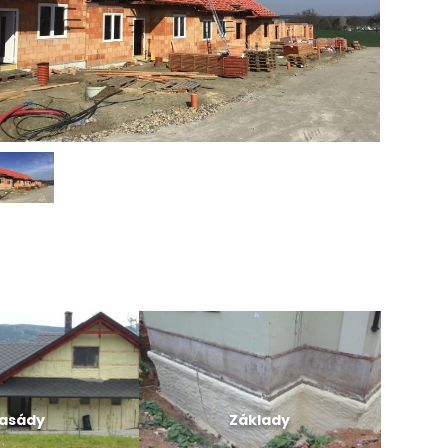
asády
Základy