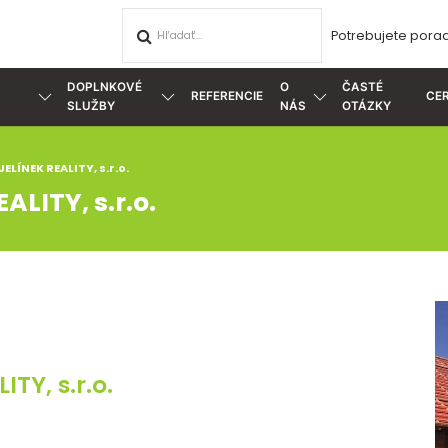
Potrebujete porad
DOPLNKOVÉ
O
ČASTÉ
REFERENCIE
CER
SLUŽBY
NÁS
OTÁZKY
ELÍNEK REALITY, s.r.o.
ALITY, s.r.o.
TY, s.r.o.