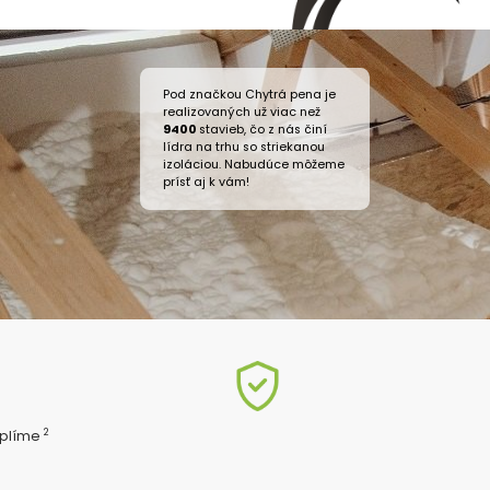
Pod značkou Chytrá pena je
realizovaných už viac než
9400
stavieb, čo z nás činí
lídra na trhu so striekanou
izoláciou. Nabudúce môžeme
prísť aj k vám!
2
eplíme
ň