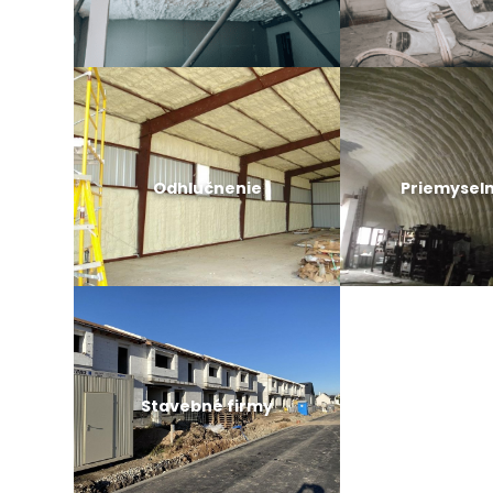
Odhlučnenie
Priemyseln
Stavebné firmy