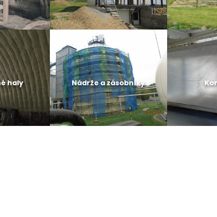
é haly
Nádrže a zásobníky
Ko