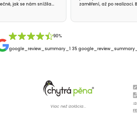
ečné, jak se nám snížila
zaměření, až po realizaci. B
ba tepla a nikde už nám
jsme se vším velmi spokoje
á. Ještě jednou moc
me za realizaci a přátelský
p Vaší firmy. Pavel Synek
 v Orlických horách
90%
google_review_summary_1 35 google_review_summary
Viac než izolácia...