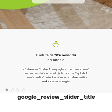
Ušetríte až
70% nákladů
na kúrenie
Nástrekom Chytrej® peny vytvoríme rovnomernú
vrstvu bez škár a tepelných mostov. Teplo tak
nemá kadiaľ unikať a vám sa citeľne znížia
náklady za energie.
google_review_slider_title