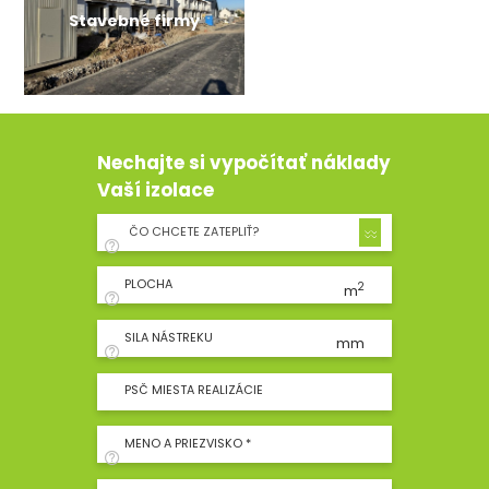
Stavebné firmy
Nechajte si vypočítať náklady
Vaší izolace
ČO CHCETE ZATEPLIŤ?
PLOCHA
2
m
SILA NÁSTREKU
mm
PSČ MIESTA REALIZÁCIE
MENO A PRIEZVISKO *