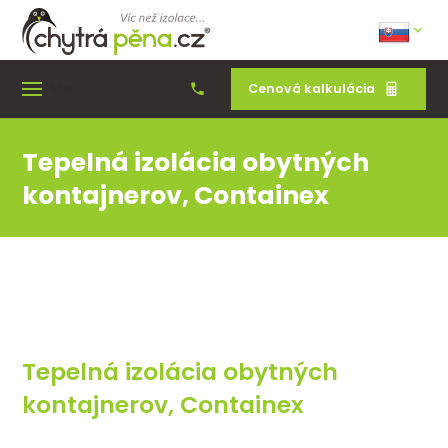
Cenová kalkulácia
Menu
Tepelná izolácia obytných
kontajnerov, Containex
Tepelná izolácia obytných
kontajnerov, Containex