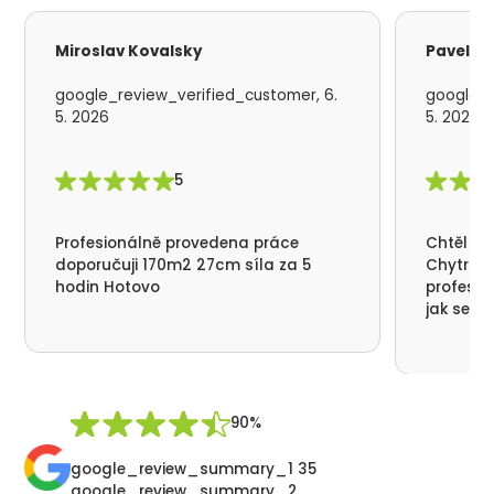
Miroslav Kovalsky
Pavel S
google_review_verified_customer, 6.
google_r
5. 2026
5. 2026
5
Profesionálně provedena práce
Chtěl by
doporučuji 170m2 27cm síla za 5
Chytrá p
hodin Hotovo
profesio
jak se n
nikde už
moc děku
přátelsk
Synek De
90%
google_review_summary_1 35
google_review_summary_2