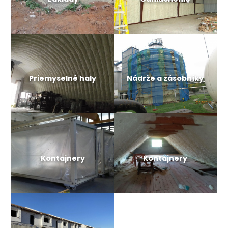
Priemyselné haly
Nádrže a zásobníky
Kontajnery
Kontajnery