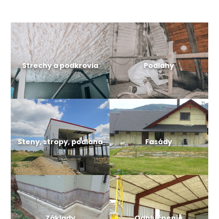
Strechy a podkrovia
Podlahy
Steny, stropy, podlaha
Fasády
Základy
Odhlučnenie