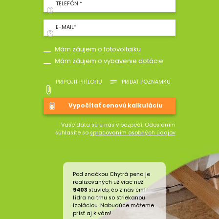
TELEFÓN *
E-MAIL*
Mám záujem o fotovoltaiku
Mám záujem o vybavenie dotácie
PRIPOJIŤ PRÍLOHU
PRIDAŤ POZNÁMKU
Vaše dáta sú u nás v bezpečí. Odoslaním
súhlasíte so
spracovaním osobných údajov
Pod značkou Chytrá pena je
realizovaných už viac než
9403
stavieb, čo z nás činí
lídra na trhu so striekanou
izoláciou. Nabudúce môžeme
prísť aj k vám!