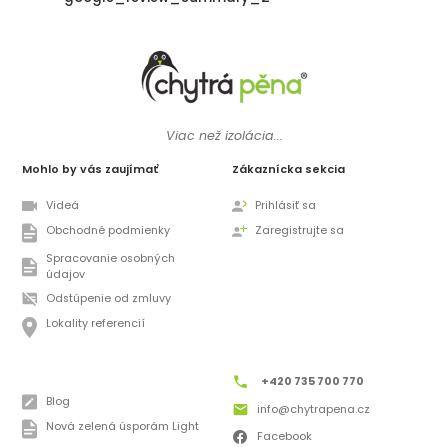
Viac než izolácia...
Mohlo by vás zaujímať
Zákaznícka sekcia
Videá
Prihlásiť sa
Obchodné podmienky
Zaregistrujte sa
Spracovanie osobných
údajov
Odstúpenie od zmluvy
Lokality referencií
+420 735 700 770
Blog
info@chytrapena.cz
Nová zelená úsporám Light
Facebook