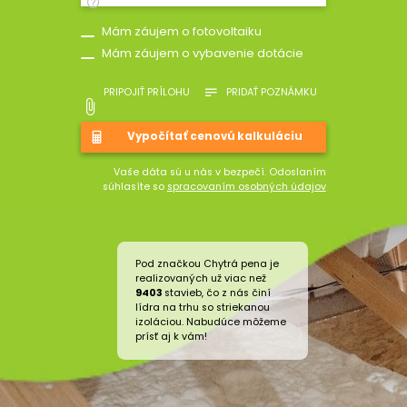
Mám záujem o fotovoltaiku
Mám záujem o vybavenie dotácie
PRIPOJIŤ PRÍLOHU
PRIDAŤ POZNÁMKU
Vaše dáta sú u nás v bezpečí. Odoslaním
súhlasíte so
spracovaním osobných údajov
Pod značkou Chytrá pena je
realizovaných už viac než
9403
stavieb, čo z nás činí
lídra na trhu so striekanou
izoláciou. Nabudúce môžeme
prísť aj k vám!