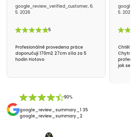
google_review_verified_customer, 6.
google_r
5. 2026
5. 2026
5
Profesionálně provedena práce
Chtěl by
doporučuji 170m2 27cm síla za 5
Chytrá p
hodin Hotovo
profesio
jak se n
nikde už
moc děku
přátelsk
Synek De
90%
google_review_summary_1 35
google_review_summary_2