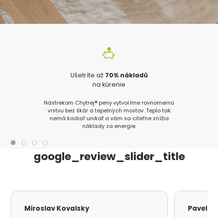
Ušetríte až
70% nákladů
na kúrenie
Nástrekom Chytrej® peny vytvoríme rovnomernú
vrstvu bez škár a tepelných mostov. Teplo tak
nemá kadiaľ unikať a vám sa citeľne znížia
náklady za energie.
google_review_slider_title
Miroslav Kovalsky
Pavel S