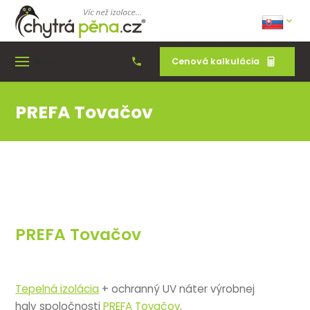
Cenová kalkulácia
Menu
PREFA Tovačov
PREFA Tovačov
Tepelná izolácia
+ ochranný UV náter výrobnej
haly spoločnosti
PREFA Tovačov
.