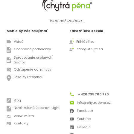
Viac než izolácia...
Mohlo by vás zaujímať
Zákaznícka sekcia
Videá
Prihlásiť sa
Obchodné podmienky
Zaregistrujte sa
Spracovanie osobných
údajov
Odstúpenie od zmluvy
Lokality referencií
+420 735 700 770
Blog
info@chytrapena.cz
Nová zelená úsporám Light
Facebook
Volná místa
Youtube
Kontakty
LinkedIn