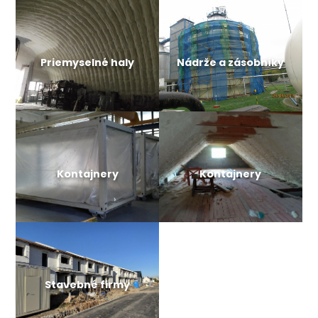
Priemyselné haly
Nádrže a zásobníky
Kontajnery
Kontajnery
Stavebné firmy