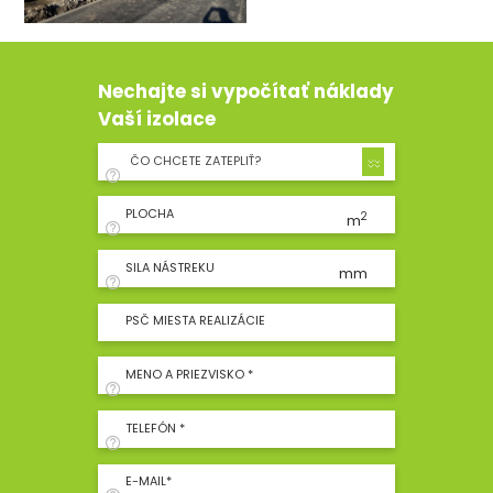
Nechajte si vypočítať náklady
Vaší izolace
ČO CHCETE ZATEPLIŤ?
PLOCHA
2
m
SILA NÁSTREKU
mm
PSČ MIESTA REALIZÁCIE
MENO A PRIEZVISKO *
TELEFÓN *
E-MAIL*