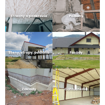
Strechy a podkrovia
Podlahy
Steny, stropy, podlaha
Fasády
Základy
Odhlučnenie