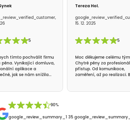
 Synek
Tereza Hol.
_review_verified_customer,
google_review_verified_cu
026
15. 12. 2025
5
5
bych tímto pochválit firmu
Moc děkujeme celému tý
 pěna. Vynikající domluva,
Chytré pěny za profesioná
ionální aplikace a
přístup. Od komunikace,
ečné, jak se nám snížila
zaměření, až po realizaci. B
ba tepla a nikde už nám
jsme se vším velmi spokoje
á. Ještě jednou moc
me za realizaci a přátelský
p Vaší firmy. Pavel Synek
 v Orlických horách
90%
google_review_summary_1 35 google_review_summary