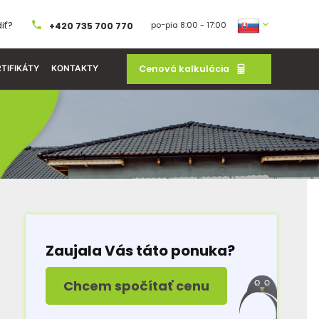
iť?
po−pia 8:00 - 17:00
+420 735 700 770
Cenová kalkulácia
TIFIKÁTY
KONTAKTY
Zaujala Vás táto ponuka?
Chcem spočítať cenu