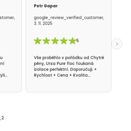
Petr Gapar
Ad
stomer,
google_review_verified_customer,
goo
3. 11. 2025
19. 
5
mu
Vše proběhlo v pořádku od Chytré
S f
lní
pěny, Ursa Pure floc foukaná
kom
izolace perfektní. Doporučuji. +
rea
yli
Rychlost + Cena + Kvalita
pot
ni.
provedení.
dom
_2