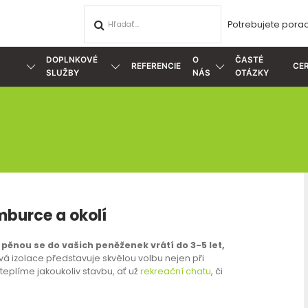
Potrebujete porad
DOPLNKOVÉ
O
ČASTÉ
REFERENCIE
CER
SLUŽBY
NÁS
OTÁZKY
mburce a okolí
 pěnou se do vašich peněženek vrátí do 3-5 let,
á izolace představuje skvělou volbu nejen při
ateplíme jakoukoliv stavbu, ať už
rekreační chatu
, či