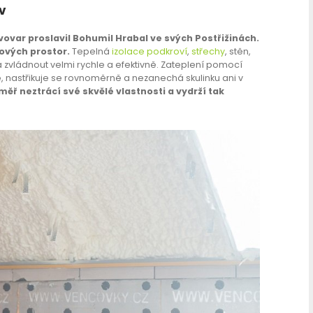
v
ovar proslavil Bohumil Hrabal ve svých Postřižinách.
ových prostor.
Tepelná
izolace podkroví
,
střechy
, stěn,
 zvládnout velmi rychle a efektivně. Zateplení pomocí
e
, nastřikuje se rovnoměrně a nezanechá skulinku ani v
ěř neztrácí své skvělé vlastnosti a vydrží tak