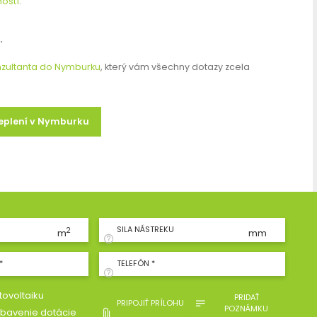
ostí
.
.
nzultanta do Nymburku
, který vám všechny dotazy zcela
teplení v Nymburku
SILA NÁSTREKU
2
m
mm
*
TELEFÓN *
ovoltaiku
PRIDAŤ
PRIPOJIŤ PRÍLOHU
POZNÁMKU
bavenie dotácie