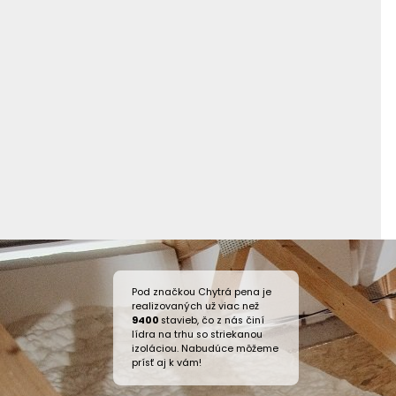
Pod značkou Chytrá pena je
realizovaných už viac než
9400
stavieb, čo z nás činí
lídra na trhu so striekanou
izoláciou. Nabudúce môžeme
prísť aj k vám!