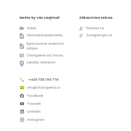
Mohlo by vás zaujímať
Zákaznícka sekcia
Videá
Prihlásiť sa
Obchodné podmienky
Zaregistrujte sa
Spracovanie osobných
údajov
Odstúpenie od zmluvy
Lokality referencií
+420 735 700 770
info@chytrapena.cz
Facebook
Youtube
LinkedIn
Instagram