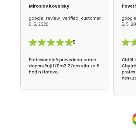
Miroslav Kovalsky
Pavel
google_review_verified_customer,
google
6. 5. 2026
5. 5. 2
5
Profesionálně provedena práce
Chtěl 
doporučuji 170m2 27cm síla za 5
Chytrá
hodin Hotovo
profes
neskut
spotře
nefouk
děkuje
přístu
Deštné