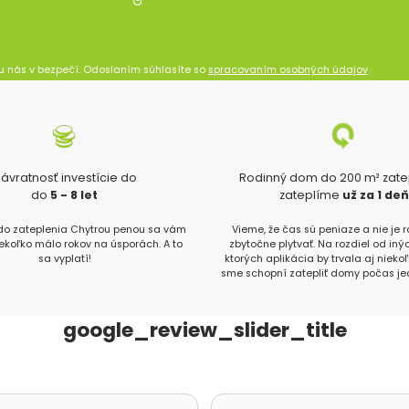
u nás v bezpečí. Odoslaním súhlasíte so
spracovaním osobných údajov
ávratnosť investície do
Rodinný dom do 200 m² zat
do
5 - 8 let
zateplíme
už za 1 de
 do zateplenia Chytrou penou sa vám
Vieme, že čas sú peniaze a nie je
iekoľko málo rokov na úsporách. A to
zbytočne plytvať. Na rozdiel od inýc
sa vyplatí!
ktorých aplikácia by trvala aj nieko
sme schopní zatepliť domy počas je
google_review_slider_title