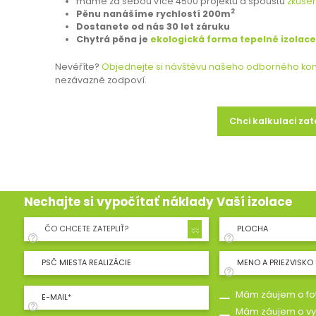
máme za sebou více 4500 projektů a spoustu
zkušen
2
Pěnu nanášíme rychlostí 200m
Dostanete od nás 30 let záruku
Chytrá pěna je
ekologická forma tepelné izolace
Nevěříte?
Objednejte si návštěvu našeho odborného ko
nezávazně zodpoví.
Chci kalkulaci za
Nechajte si vypočítať náklady Vaší izolace
ČO CHCETE ZATEPLIŤ?
PLOCHA
PSČ MIESTA REALIZÁCIE
MENO A PRIEZVISKO 
Mám záujem o fot
E-MAIL*
Mám záujem o vy