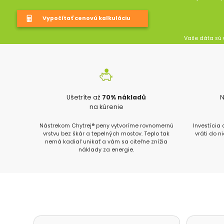
Vaše dáta sú 
Ušetríte až
70% nákladů
N
na kúrenie
Nástrekom Chytrej® peny vytvoríme rovnomernú
Investícia
vrstvu bez škár a tepelných mostov. Teplo tak
vráti do n
nemá kadiaľ unikať a vám sa citeľne znížia
náklady za energie.