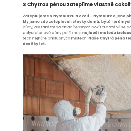
S Chytrou pěnou zateplíme vlastně cokoli
Zateplujeme v Nymburku a okolí - Nymburk a jeho piv
My
jsme zde zateplovali stovky domů, bytů i průmysl
půdy, ale také třeba chladírenských boxů či bazénů se dá
polyuretanové pěny patří mezi
nejlepší metodu izolac
těch nejhůře přístupných místech.
Naše Chytrá pěna tém
desítky let.