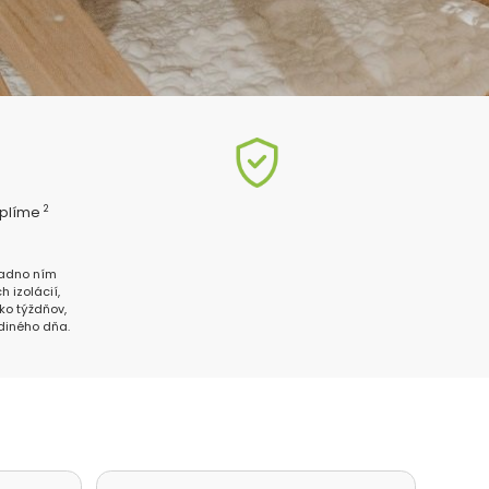
2
eplíme
ň
 radno ním
h izolácií,
ľko týždňov,
diného dňa.