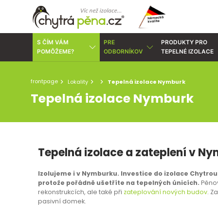
S ČÍM VÁM
PRE
PRODUKTY PRO
POMÔŽEME?
ODBORNÍKOV
TEPELNÉ IZOLACE
frontpage
Lokality
Tepelná izolace Nymburk
Tepelná izolace Nymburk
Tepelná izolace a zateplení v Ny
Izolujeme i v Nymburku. Investice do izolace Chytrou
protože pořádně ušetříte na tepelných únicích.
Pěnov
rekonstrukcích, ale také při
zateplování nových budov
. Z
pasivní domek.