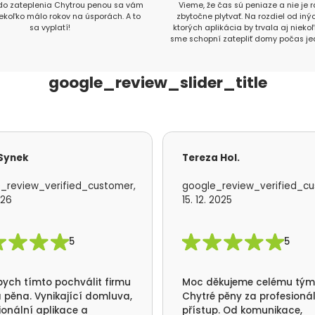
 do zateplenia Chytrou penou sa vám
Vieme, že čas sú peniaze a nie je
iekoľko málo rokov na úsporách. A to
zbytočne plytvať. Na rozdiel od inýc
sa vyplatí!
ktorých aplikácia by trvala aj nieko
sme schopní zatepliť domy počas je
google_review_slider_title
 Synek
Tereza Hol.
_review_verified_customer,
google_review_verified_cu
026
15. 12. 2025
5
5
bych tímto pochválit firmu
Moc děkujeme celému tý
 pěna. Vynikající domluva,
Chytré pěny za profesioná
ionální aplikace a
přístup. Od komunikace,