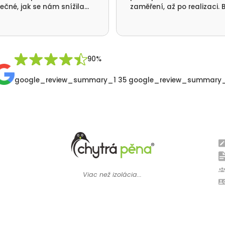
ečné, jak se nám snížila
zaměření, až po realizaci. B
ba tepla a nikde už nám
jsme se vším velmi spokoje
á. Ještě jednou moc
me za realizaci a přátelský
p Vaší firmy. Pavel Synek
 v Orlických horách
90%
google_review_summary_1 35 google_review_summary
Viac než izolácia...