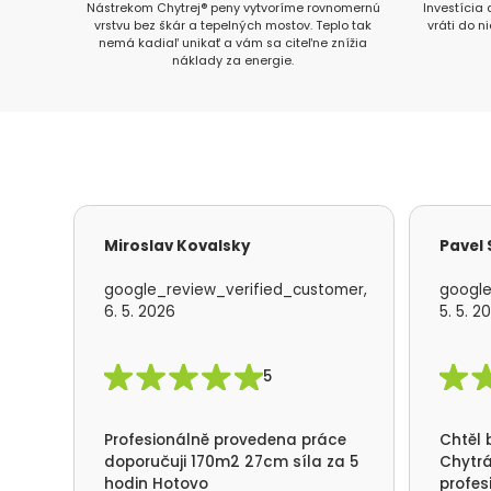
Nástrekom Chytrej® peny vytvoríme rovnomernú
Investícia
vrstvu bez škár a tepelných mostov. Teplo tak
vráti do n
nemá kadiaľ unikať a vám sa citeľne znížia
náklady za energie.
Miroslav Kovalsky
Pavel
google_review_verified_customer,
google
6. 5. 2026
5. 5. 2
5
Profesionálně provedena práce
Chtěl 
doporučuji 170m2 27cm síla za 5
Chytrá
hodin Hotovo
profes