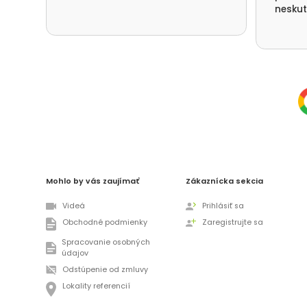
neskut
spotře
nefouk
děkuje
přístu
Deštné
Mohlo by vás zaujímať
Zákaznícka sekcia
Videá
Prihlásiť sa
Obchodné podmienky
Zaregistrujte sa
Spracovanie osobných
údajov
Odstúpenie od zmluvy
Lokality referencií