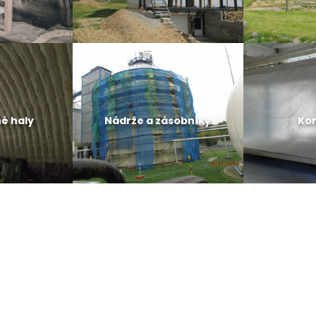
é haly
Nádrže a zásobníky
Ko