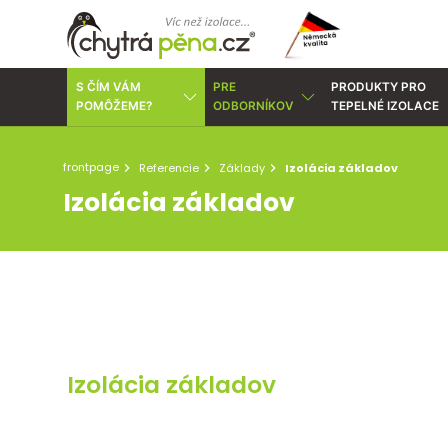
S ČÍM VÁM
PRE
PRODUKTY PRO
POMÔŽEME?
ODBORNÍKOV
TEPELNÉ IZOLACE
frontpage
Referencie
Základy
Izolácia základov
Izolácia základov
Izolácia základov