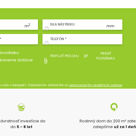
SILA NÁSTREKU
2
m
mm
*
TELEFÓN *
ovoltaiku
PRIDAŤ
PRIPOJIŤ PRÍLOHU
POZNÁMKU
bavenie dotácie
u nás v bezpečí. Odoslaním súhlasíte so
spracovaním osobných údajov
ávratnosť investície do
Rodinný dom do 200 m² zat
do
5 - 8 let
zateplíme
už za 1 de