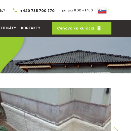
iť?
po−pia 8:00 - 17:00
+420 735 700 770
Cenová kalkulácia
TIFIKÁTY
KONTAKTY