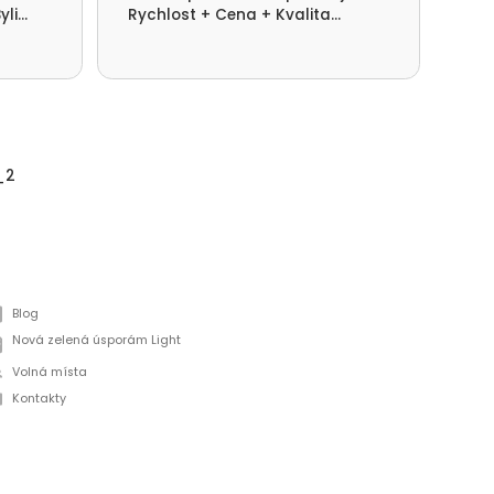
yli
Rychlost + Cena + Kvalita
pot
ni.
provedení.
dom
_2
Blog
Nová zelená úsporám Light
Volná místa
Kontakty