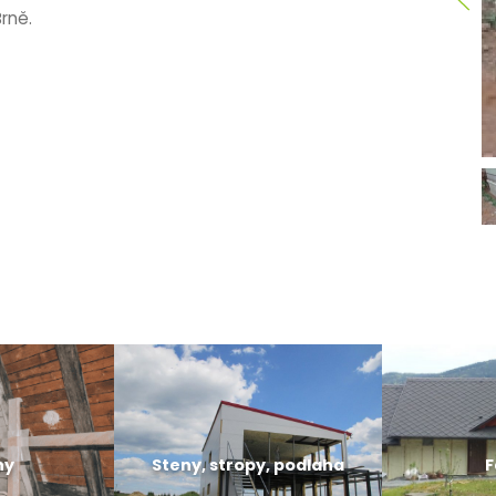
rně.
hy
Steny, stropy, podlaha
F