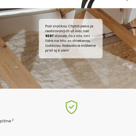
Pod značkou Chytrá pena je
realizovaných už viac než
9397
stavieb, čo z nás činí
lídra na trhu so striekanou
izoláciou. Nabudúce môžeme
prísť aj k vám!
2
eplíme
ň