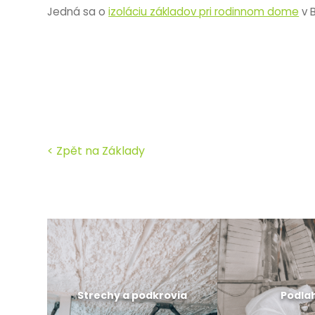
Jedná sa o
izoláciu základov pri rodinnom dome
v B
< Zpět na Základy
Strechy a podkrovia
Podla