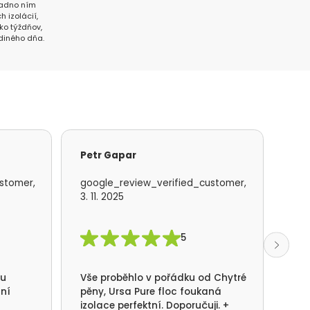
 radno ním
h izolácií,
ľko týždňov,
diného dňa.
Petr Gapar
Ad
stomer,
google_review_verified_customer,
goo
3. 11. 2025
19. 
5
mu
Vše proběhlo v pořádku od Chytré
S f
lní
pěny, Ursa Pure floc foukaná
kom
izolace perfektní. Doporučuji. +
rea