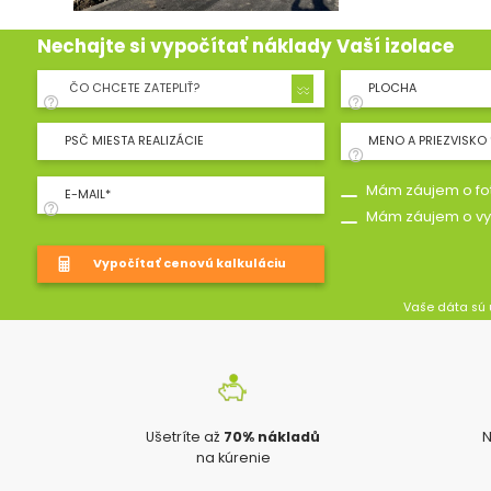
Nechajte si vypočítať náklady Vaší izolace
ČO CHCETE ZATEPLIŤ?
PLOCHA
PSČ MIESTA REALIZÁCIE
MENO A PRIEZVISKO 
Mám záujem o fot
E-MAIL*
Mám záujem o vy
Vaše dáta sú 
Ušetríte až
70% nákladů
N
na kúrenie