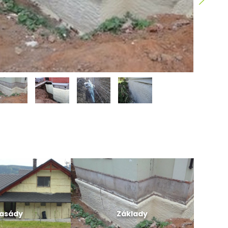
asády
Základy