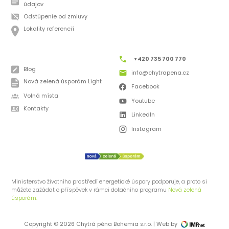
údajov
Odstúpenie od zmluvy
Lokality referencií
+420 735 700 770
Blog
info@chytrapena.cz
Nová zelená úsporám Light
Facebook
Volná místa
Youtube
Kontakty
LinkedIn
Instagram
Ministerstvo životního prostředí energetické úspory podporuje, a proto si
můžete zažádat o příspěvek v rámci dotačního programu
Nová zelená
úsporám.
Copyright © 2026 Chytrá pěna Bohemia s.r.o. | Web by