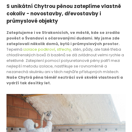
S unikátní Chytrou pěnou zateplíme vlastně
cokoliv - novostavby, dřevostavby i
průmyslové objekty
Zateplujeme i ve Strakonicích, ve městě, kde se zrodila
pověst o Švandovi s očarovanými dudami. My jsme zde
zateplovali několik domů, bytů i průmyslových prostor.
Tepelná
izolace podkroví
,
střechy
, stěn, půdy, ale také třeba
chladírenských boxů či bazénů se dá zvládnout velmi rychle a
efektivně. Zateplení pomocí polyuretanové pěny patří mezi
nejlepší metodu izolace, nastřikuje se rovnoměrně a
nezanechá skulinku ani v těch nejhůře přístupných místech.
Naše Chytrá pěna téměř neztrácí své skvělé vlastnosti a
vydrží tak desítky let.