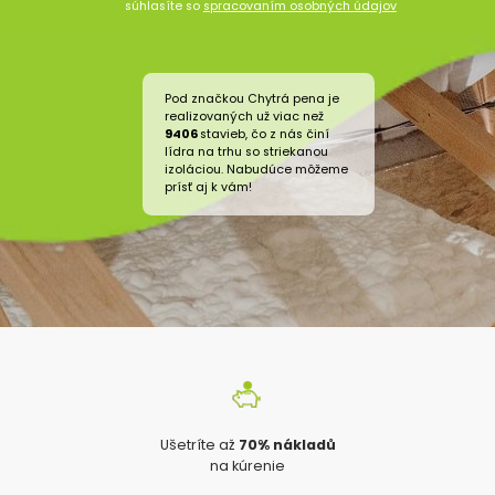
súhlasíte so
spracovaním osobných údajov
Pod značkou Chytrá pena je
realizovaných už viac než
9406
stavieb, čo z nás činí
lídra na trhu so striekanou
izoláciou. Nabudúce môžeme
prísť aj k vám!
Ušetríte až
70% nákladů
na kúrenie