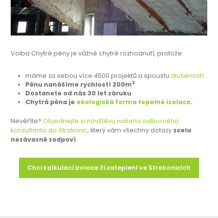
Volba Chytré pěny je vážně chytré rozhodnutí, protože:
máme za sebou více 4500 projektů a spoustu
zkušeností
.
2
Pěnu nanášíme rychlostí 200m
Dostanete od nás 30 let záruku
Chytrá pěna je
ekologická forma tepelné izolace
.
Nevěříte?
Objednejte si návštěvu našeho odborného
konzultanta do Strakonic
, který vám všechny dotazy
zcela
nezávazně zodpoví
.
Chci kalkulaci izolace či zateplení ve Strakonicích