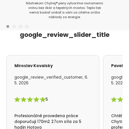
Nástrekom Chytrej® peny vytvoríme rovnomernú
vrstvu bez škár a tepelných mostov. Teplo tak
nemá kadiaľ unikať a vám sa citeľne znížia
náklady za energie.
google_review_slider_title
Miroslav Kovalsky
Pavel S
google_review_verified_customer, 6.
google_r
5. 2026
5. 2026
5
Profesionálně provedena práce
Chtěl by
doporučuji 170m2 27cm síla za 5
Chytrá p
hodin Hotovo
profesio