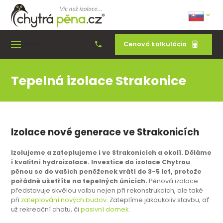
Cenová kalkulácia
Menu
Tepelná izolace Strakonice
Izolace nové generace ve Strakonicích
Izolujeme a zateplujeme i ve Strakonicích a okolí. Děláme
i kvalitní hydroizolace. Investice do izolace Chytrou
pěnou se do vašich peněženek vrátí do 3-5 let, protože
pořádně ušetříte na tepelných únicích.
Pěnová izolace
představuje skvělou volbu nejen při rekonstrukcích, ale také
při
zateplování nových budov
. Zateplíme jakoukoliv stavbu, ať
už rekreační chatu, či
pasivní domek
.