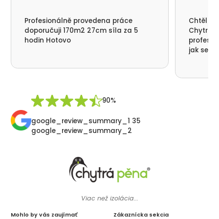
Profesionálně provedena práce
Chtěl by
doporučuji 170m2 27cm síla za 5
Chytrá p
hodin Hotovo
profesio
jak se n
nikde už
moc děku
přátelsk
Synek De
90%
google_review_summary_1 35
google_review_summary_2
Viac než izolácia...
Mohlo by vás zaujímať
Zákaznícka sekcia