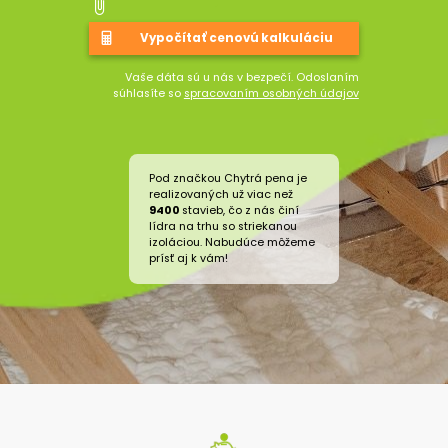
Vaše dáta sú u nás v bezpečí. Odoslaním
súhlasíte so
spracovaním osobných údajov
Pod značkou Chytrá pena je
realizovaných už viac než
9400
stavieb, čo z nás činí
lídra na trhu so striekanou
izoláciou. Nabudúce môžeme
prísť aj k vám!