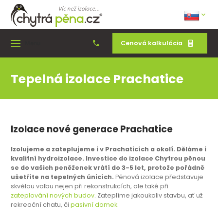
Cenová kalkulácia
Menu
Tepelná izolace Prachatice
Izolace nové generace Prachatice
Izolujeme a zateplujeme i v Prachaticích a okolí. Děláme i
kvalitní hydroizolace. Investice do izolace Chytrou pěnou
se do vašich peněženek vrátí do 3-5 let, protože pořádně
ušetříte na tepelných únicích.
Pěnová izolace představuje
skvělou volbu nejen při rekonstrukcích, ale také při
zateplování nových budov
. Zateplíme jakoukoliv stavbu, ať už
rekreační chatu, či
pasivní domek
.