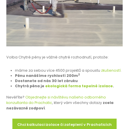
Volba Chytré pěny je vážně chytré rozhodnutí, protože:
máme za sebou více 4500 projektů a spoustu
zkušeností
.
2
Pěnu nanášíme rychlostí 200m
Dostanete od nás 30 let záruku
Chytrá pěna je
ekologická forma tepelné izolace
.
Nevěříte?
Objednejte si návštěvu našeho odborného
konzultanta do Prachatic
, který vám všechny dotazy
zcela
nezávazně zodpoví
.
Chci kalkulaci izolace či zateplení v Prachaticích