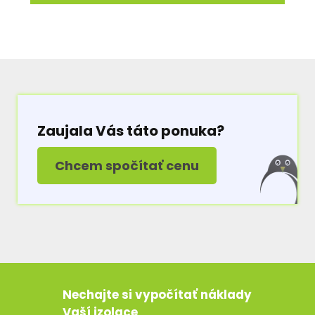
Zaujala Vás táto ponuka?
Chcem spočítať cenu
Nechajte si vypočítať náklady
Vaší izolace