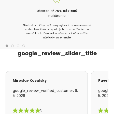
Ušetríte až
70% nákladů
na kúrenie
Nástrekom Chytrej® peny vytvoríme rovnomernú
vrstvu bez škár a tepelných mostov. Teplo tak
nemá kadiaľ unikať a vám sa citeľne znížia
náklady za energie.
google_review_slider_title
Miroslav Kovalsky
Pavel S
google_review_verified_customer, 6.
google_r
5. 2026
5. 2026
5