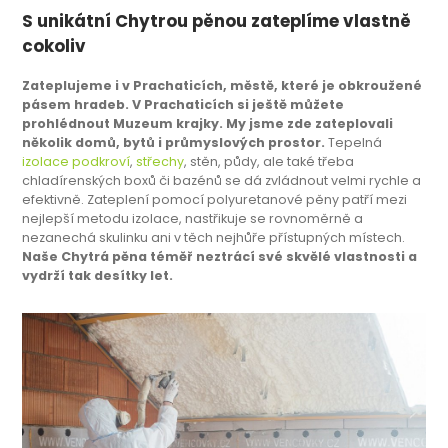
S unikátní Chytrou pěnou zateplíme vlastně
cokoliv
Zateplujeme i v Prachaticích, městě, které je obkroužené
pásem hradeb. V Prachaticích si ještě můžete
prohlédnout Muzeum krajky. My jsme zde zateplovali
několik domů, bytů i průmyslových prostor.
Tepelná
izolace podkroví
,
střechy
, stěn, půdy, ale také třeba
chladírenských boxů či bazénů se dá zvládnout velmi rychle a
efektivně. Zateplení pomocí polyuretanové pěny patří mezi
nejlepší metodu izolace, nastřikuje se rovnoměrně a
nezanechá skulinku ani v těch nejhůře přístupných místech.
Naše Chytrá pěna téměř neztrácí své skvělé vlastnosti a
vydrží tak desítky let.