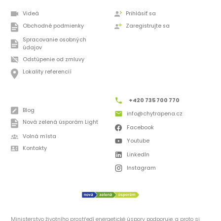
Videá
Prihlásiť sa
Obchodné podmienky
Zaregistrujte sa
Spracovanie osobných
údajov
Odstúpenie od zmluvy
Lokality referencií
+420 735 700 770
Blog
info@chytrapena.cz
Nová zelená úsporám Light
Facebook
Volná místa
Youtube
Kontakty
LinkedIn
Instagram
Ministerstvo životního prostředí energetické úspory podporuje, a proto si