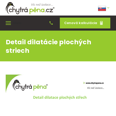
Cenová kalkulácia
Menu
Detail dilatácie plochých
striech