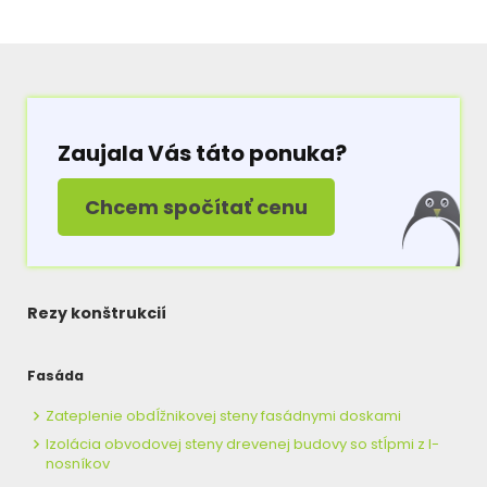
Zaujala Vás táto ponuka?
Chcem spočítať cenu
Rezy konštrukcií
Fasáda
Zateplenie obdĺžnikovej steny fasádnymi doskami
Izolácia obvodovej steny drevenej budovy so stĺpmi z I-
nosníkov