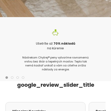
Ušetríte až
70% nákladů
na kúrenie
Nástrekom Chytrej® peny vytvoríme rovnomernú
vrstvu bez škár a tepelných mostov. Teplo tak
nemá kadiaľ unikať a vám sa citeľne znížia
náklady za energie.
google_review_slider_title