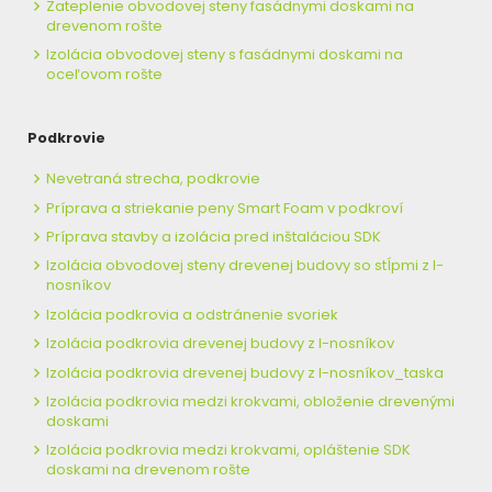
Zateplenie obvodovej steny fasádnymi doskami na
drevenom rošte
Izolácia obvodovej steny s fasádnymi doskami na
oceľovom rošte
Podkrovie
Nevetraná strecha, podkrovie
Príprava a striekanie peny Smart Foam v podkroví
Príprava stavby a izolácia pred inštaláciou SDK
Izolácia obvodovej steny drevenej budovy so stĺpmi z I-
nosníkov
Izolácia podkrovia a odstránenie svoriek
Izolácia podkrovia drevenej budovy z I-nosníkov
Izolácia podkrovia drevenej budovy z I-nosníkov_taska
Izolácia podkrovia medzi krokvami, obloženie drevenými
doskami
Izolácia podkrovia medzi krokvami, opláštenie SDK
doskami na drevenom rošte