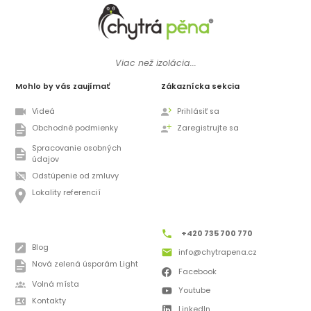
Viac než izolácia...
Mohlo by vás zaujímať
Zákaznícka sekcia
Videá
Prihlásiť sa
Obchodné podmienky
Zaregistrujte sa
Spracovanie osobných
údajov
Odstúpenie od zmluvy
Lokality referencií
+420 735 700 770
Blog
info@chytrapena.cz
Nová zelená úsporám Light
Facebook
Volná místa
Youtube
Kontakty
LinkedIn