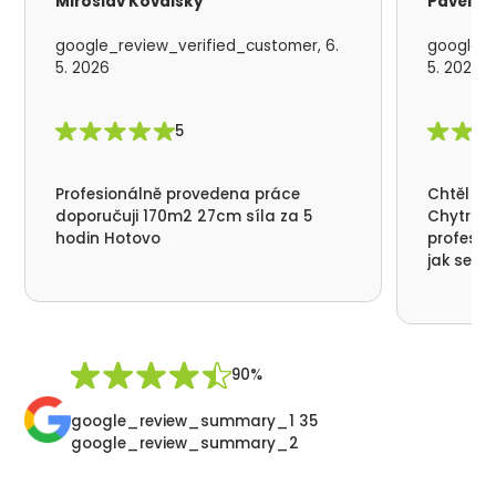
Miroslav Kovalsky
Pavel S
google_review_verified_customer, 6.
google_r
5. 2026
5. 2026
5
Profesionálně provedena práce
Chtěl by
doporučuji 170m2 27cm síla za 5
Chytrá p
hodin Hotovo
profesio
jak se n
nikde už
moc děku
přátelsk
Synek De
90%
google_review_summary_1 35
google_review_summary_2