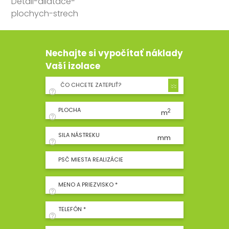
Detail-dilatace-
plochych-strech
Nechajte si vypočítať náklady
Vaší izolace
ČO CHCETE ZATEPLIŤ?
PLOCHA
2
m
SILA NÁSTREKU
mm
PSČ MIESTA REALIZÁCIE
MENO A PRIEZVISKO *
TELEFÓN *