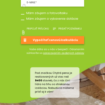
E-MAIL*
Mám záujem o fotovoltaiku
Mám záujem o vybavenie dotácie
PRIPOJIŤ PRÍLOHU
PRIDAŤ POZNÁMKU
Vaše dáta sú u nás v bezpečí. Odoslaním
súhlasíte so
spracovaním osobných údajov
Pod značkou Chytrá pena je
realizovaných už viac než
9400
stavieb, čo z nás činí
lídra na trhu so striekanou
izoláciou. Nabudúce môžeme
prísť aj k vám!