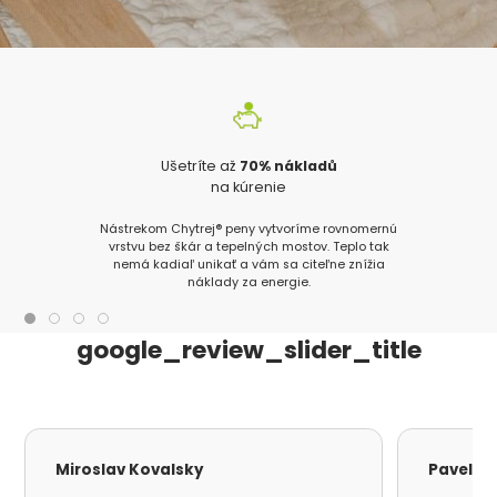
Ušetríte až
70% nákladů
na kúrenie
Nástrekom Chytrej® peny vytvoríme rovnomernú
vrstvu bez škár a tepelných mostov. Teplo tak
nemá kadiaľ unikať a vám sa citeľne znížia
náklady za energie.
google_review_slider_title
Miroslav Kovalsky
Pavel S