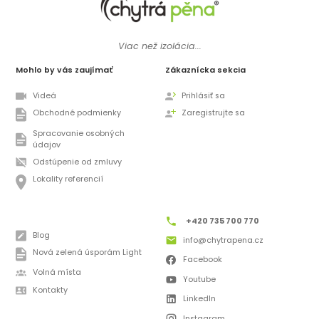
Viac než izolácia...
Mohlo by vás zaujímať
Zákaznícka sekcia
Videá
Prihlásiť sa
Obchodné podmienky
Zaregistrujte sa
Spracovanie osobných
údajov
Odstúpenie od zmluvy
Lokality referencií
+420 735 700 770
Blog
info@chytrapena.cz
Nová zelená úsporám Light
Facebook
Volná místa
Youtube
Kontakty
LinkedIn
Instagram