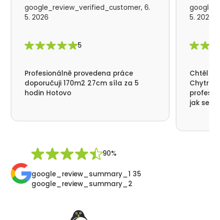
google_review_verified_customer, 6.
google_r
5. 2026
5. 2026
5
Profesionálně provedena práce
Chtěl by
doporučuji 170m2 27cm síla za 5
Chytrá p
hodin Hotovo
profesio
jak se n
nikde už
moc děku
přátelsk
Synek De
90%
google_review_summary_1 35
google_review_summary_2