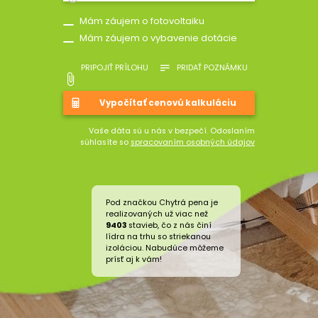
Mám záujem o fotovoltaiku
Mám záujem o vybavenie dotácie
PRIPOJIŤ PRÍLOHU
PRIDAŤ POZNÁMKU
Vaše dáta sú u nás v bezpečí. Odoslaním
súhlasíte so
spracovaním osobných údajov
Pod značkou Chytrá pena je
realizovaných už viac než
9403
stavieb, čo z nás činí
lídra na trhu so striekanou
izoláciou. Nabudúce môžeme
prísť aj k vám!