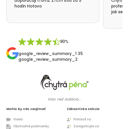
doporučuji 170m2 27cm síla za 5
Chytrá p
hodin Hotovo
profesio
jak se n
nikde už
moc děku
přátelsk
Synek De
90%
google_review_summary_1 35
google_review_summary_2
Viac než izolácia...
Mohlo by vás zaujímať
Zákaznícka sekcia
Videá
Prihlásiť sa
Obchodné podmienky
Zaregistrujte sa