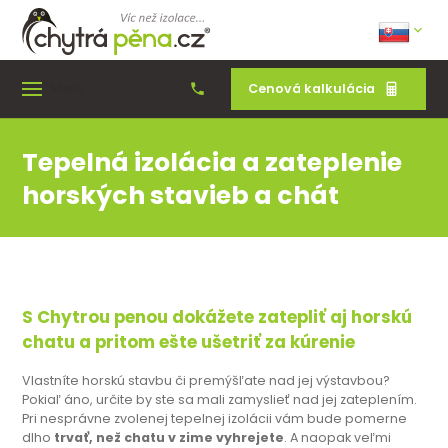
Cenová kalkulácia
Menu
Tepelná izolácia a zateplenie
horských stavieb a chát
S Chytrou penou dokážete zatepliť aj horskú
chatu a pritom ešte ušetriť za kúrenie
Vlastníte horskú stavbu či premýšľate nad jej výstavbou?
Pokiaľ áno, určite by ste sa mali zamyslieť nad jej zateplením.
Pri nesprávne zvolenej tepelnej izolácii vám bude pomerne
dlho
trvať, než chatu v zime vyhrejete
. A naopak veľmi