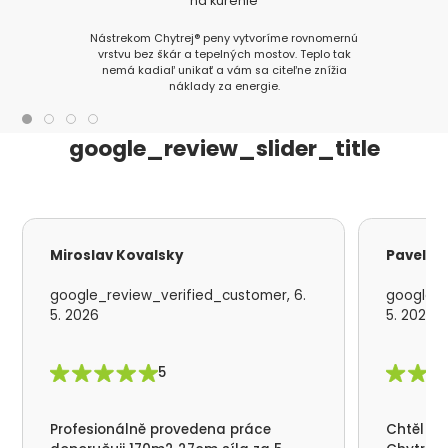
na kúrenie
Nástrekom Chytrej® peny vytvoríme rovnomernú
vrstvu bez škár a tepelných mostov. Teplo tak
nemá kadiaľ unikať a vám sa citeľne znížia
náklady za energie.
google_review_slider_title
Miroslav Kovalsky
Pavel S
google_review_verified_customer, 6.
google_r
5. 2026
5. 2026
5
Profesionálně provedena práce
Chtěl by