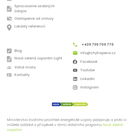
Spracovanie osobných
údajov
Odstúpenie od zmluvy
Lokality referencií
+420 735 700 770
Blog
info@chytrapena.cz
Nová zelená úsporám Light
Facebook
Volná místa
Youtube
Kontakty
LinkedIn
Instagram
Ministerstvo životního prostředí energetické úspory podporuje, a proto si
můžete zažádat o příspěvek v rámci dotačního programu
Nová zelená
úsporám.