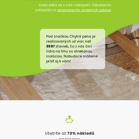
Vaše dáta sú u nás v bezpečí. Odoslaním
súhlasíte so
spracovaním osobných údajov
Pod značkou Chytrá pena je
realizovaných už viac než
9397
stavieb, čo z nás činí
lídra na trhu so striekanou
izoláciou. Nabudúce môžeme
prísť aj k vám!
Ušetríte až
70% nákladů