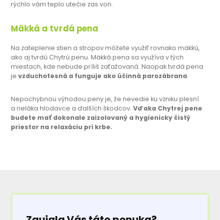
rýchlo vám teplo utečie zas von.
Mäkká a tvrdá pena
Na zateplenie stien a stropov môžete využiť rovnako mäkkú,
ako aj tvrdú Chytrú penu. Mäkká pena sa využíva v tých
miestach, kde nebude príliš zaťažovaná. Naopak tvrdá pena
je
vzduchotesná a funguje ako účinná parozábrana
.
Nepochybnou výhodou peny je, že nevedie ku vzniku plesní
a neláka hlodavce a ďalších škodcov.
Vďaka Chytrej pene
budete mať dokonale zaizolovaný a hygienicky čistý
priestor na relaxáciu pri krbe.
Zaujala Vás táto ponuka?