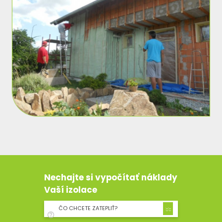
Nechajte si vypočítať náklady
Vaší izolace
ČO CHCETE ZATEPLIŤ?