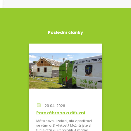
Poslední články
29.04. 2026
Parozábrana a difuzní
fólie: vrstvy, které
Máte novou izolaci, ale v podkroví
rozhodují o tom, jestli
se vám drží vlhkost? Možná jste si
tuhle otázku už položili. A možná