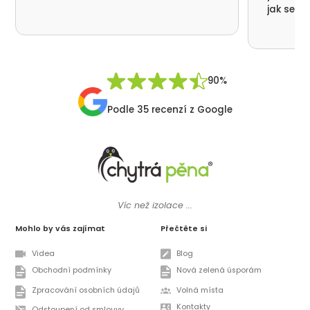
jak se n
nikde už
moc děku
přátelsk
Synek De
90%
Podle 35 recenzí z Google
Víc než izolace ...
Mohlo by vás zajímat
Přečtěte si
Videa
Blog
Obchodní podmínky
Nová zelená úsporám
Zpracování osobních údajů
Volná místa
Kontakty
Odstoupení od smlouvy