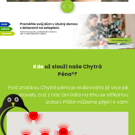
Kde
už slouží naše Chytrá
Pěna®?
Pod značkou Chytrá pěna je realizováno již více jak
staveb, což z nás činí lídra na trhu se stříkanou
izolací. Příště můžeme přijet i k vám!
77
171
107