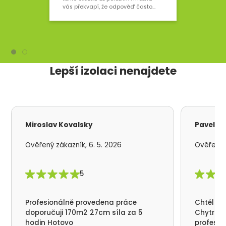
vaše střecha vydrží
vás překvapí, že odpověď často
neleží v izolaci samotné, ale v tom,
co ji doplňuje nebo naopak chybí.
Lepší izolaci nenajdete
Miroslav Kovalsky
Pavel S
Ověřený zákazník, 6. 5. 2026
Ověřený z
5
Profesionálně provedena práce
Chtěl by
doporučuji 170m2 27cm síla za 5
Chytrá p
hodin Hotovo
profesio