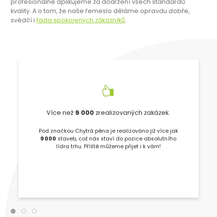
profesionálně aplikujeme za dodržení všech standardů
kvality. A o tom, že naše řemeslo děláme opravdu dobře,
svědčí i
řada spokojených zákazníků
.
Více než
9 000
zrealizovaných zakázek.
Pod značkou Chytrá pěna je realizováno již více jak
9 000
staveb, což nás staví do pozice absolutního
lídra trhu. Příště můžeme přijet i k vám!