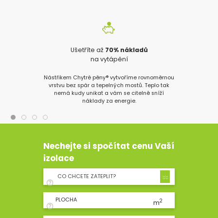
Ušetříte až
70% nákladů
na vytápění
Nástřikem Chytré pěny® vytvoříme rovnoměrnou
vrstvu bez spár a tepelných mostů. Teplo tak
nemá kudy unikat a vám se citelně sníží
náklady za energie.
Nechejte si spočítat cenu Vaší
izolace
CO CHCETE ZATEPLIT?
PLOCHA
2
m