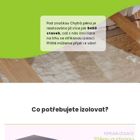
Pod značkou Chytrá pěna je
realizováno již více jak
9400
staveb
, což z nás činí lídra
na trhu se stříkanou izolací.
Příště můžeme přijet i k vám!
Co potřebujete izolovat?
TEPELNÁ IZOLACE
Stěny a stropu