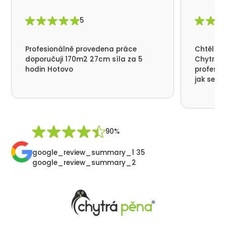
5
Profesionálně provedena práce
Chtěl by
doporučuji 170m2 27cm síla za 5
Chytrá p
hodin Hotovo
profesio
jak se n
nikde už
moc děku
přátelsk
Synek De
90%
google_review_summary_1 35
google_review_summary_2