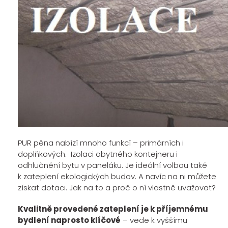
PUR pěna nabízí mnoho funkcí – primárních i
doplňkových. Izolaci obytného kontejneru i
odhlučnění bytu v paneláku. Je ideální volbou také
k zateplení ekologických budov. A navíc na ni můžete
získat dotaci. Jak na to a proč o ní vlastně uvažovat?
Kvalitně provedené zateplení je k příjemnému
bydlení naprosto klíčové
– vede k vyššímu