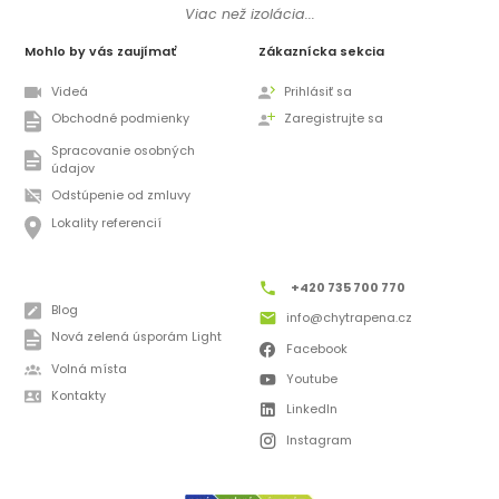
Viac než izolácia...
Mohlo by vás zaujímať
Zákaznícka sekcia
Videá
Prihlásiť sa
Obchodné podmienky
Zaregistrujte sa
Spracovanie osobných
údajov
Odstúpenie od zmluvy
Lokality referencií
+420 735 700 770
Blog
info@chytrapena.cz
Nová zelená úsporám Light
Facebook
Volná místa
Youtube
Kontakty
LinkedIn
Instagram