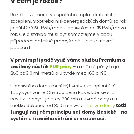
V čem je rozdíl?
Rozdíl je zejména ve spotřebě tepla a kritériích na
zateplení. Spotřeba nízkoenergetických domů za rok
2
2
je přibližně 50 kWh/m
a u pasivních do 15 kWh/m
za
rok. Celá stavba musí být samozřejmě v obou
případech detailně promyšlená – nic se nesmí
podcenit.
V prvním případě využíváme službu Premium a
zesílený nástřik
PUR pěny
– u měkké pěny to je
250 až 310 milimetrů a u tvrdé mezi 160 a 190.
U pasivního domu musí být vrstva zateplení širší.
Tady využíváme Chytrou pěnu Pasiv, kde se síla
nástřiku pohybuje přes 200 mm u tvrdé pěny a u
měkké dokonce od 320 mm výše.
Pasivní domy
totiž
fungují na jiném principu než domy klasické – na
systému řízeného větrání s rekuperací.