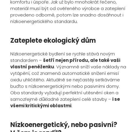
komfortu i úspoře. Jak už bylo mnohokrát řečeno,
materiál musí být od ověřeného výrobce a zateplení
provedeno odborně, potom lze snadno dosáhnout i
nízkoenergetického standardu.
Zateplete ekologický dům
Nízkoenergetické bydlení se rychle stává novým
standardem –
šetří nejen přírodu, ale také vaši
vlastní peněženku
. Významně sníží vaše náklady na
vytápění, což znamená automatické snížení emisí
oxidu uhličitého. Aktuálně se nejčastěji setkáváme
buďto s nízkoenergetickými nebo pasivními domy.
Oba standardy vyžadují perfektní utěsnění oken a
samozřejmě důkladné zateplení celé stavby –
i se
všemi kritickými oblastmi
.
Nízkoenergetický, nebo pasivní?