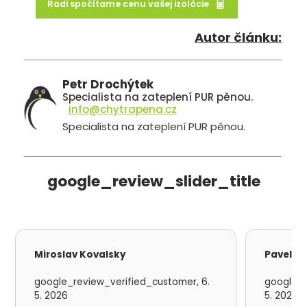
Radi spočítame cenu vašej izolácie
Autor článku:
Petr Drochýtek
Specialista na zateplení PUR pěnou.
info@chytrapena.cz
Specialista na zateplení PUR pěnou.
google_review_slider_title
Miroslav Kovalsky
Pavel S
google_review_verified_customer, 6.
google_r
5. 2026
5. 2026