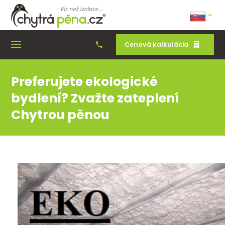
Cenová kalkulácia
Menu
Preferujete ekologické
bydlení? Zvažte zateplení
Chytrou pěnou