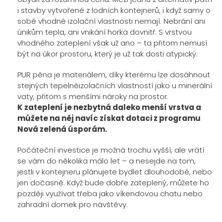
i stavby vytvořené z lodních kontejnerů, i když samy o
sobě vhodné izolační vlastnosti nemají. Nebrání ani
únikům tepla, ani vnikání horka dovnitř. S vrstvou
vhodného zateplení však už ano – ta přitom nemusí
být na úkor prostoru, který je už tak dosti atypický.
PUR pěna je materiálem, díky kterému lze dosáhnout
stejných tepelněizolačních vlastností jako u minerální
vaty, přitom s menšími nároky na prostor.
K zateplení je nezbytná daleko menší vrstva a
můžete na něj navíc získat dotaci z programu
Nová zelená úsporám.
Počáteční investice je možná trochu vyšší, ale vrátí
se vám do několika málo let – a nesejde na tom,
jestli v kontejneru plánujete bydlet dlouhodobě, nebo
jen dočasně. Když bude dobře zateplený, můžete ho
později využívat třeba jako víkendovou chatu nebo
zahradní domek pro návštěvy.