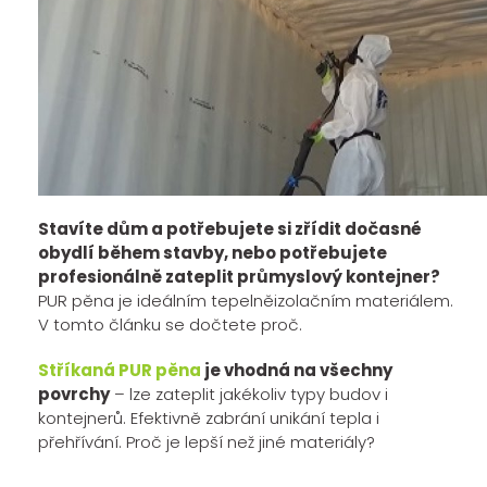
Stavíte dům a potřebujete si zřídit dočasné
obydlí během stavby, nebo potřebujete
profesionálně zateplit průmyslový kontejner?
PUR pěna je ideálním tepelněizolačním materiálem.
V tomto článku se dočtete proč.
Stříkaná PUR pěna
je vhodná na všechny
povrchy
– lze zateplit jakékoliv typy budov i
kontejnerů. Efektivně zabrání unikání tepla i
přehřívání. Proč je lepší než jiné materiály?