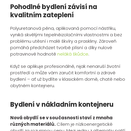
Pohodlné bydlení závisí na
kvalitním zateplení
Polyuretanová pěna, aplikovaná pomocí nástřiku,
vyniká skvělými tepelněizolačními vlastnostmi a bez
problému utěsní i malé škvíry a praskliny. Zároveň
pomáhá předcházet tvorbě plísní a díky nulové
potravinové hodnotě
neláká škůdce
.
Když se aplikuje profesionálně, nijak nenaruší životní
prostředí a může vám zaručit komfortní a zdravé
bydlení – ať už bydlíte v klasickém domě, chatě nebo
obytném kontejneru.
Bydlení v nákladním kontejneru
Nová obydlí se v současnosti staví z mnoha
různých materiálů.
Cílem je nízkoenergetické
obydlí za rozumnou cenu. Mezi jednu z alternativ patří