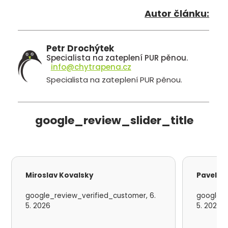
Autor článku:
Petr Drochýtek
Specialista na zateplení PUR pěnou.
info@chytrapena.cz
Specialista na zateplení PUR pěnou.
google_review_slider_title
Miroslav Kovalsky
Pavel S
google_review_verified_customer, 6.
google_r
5. 2026
5. 2026