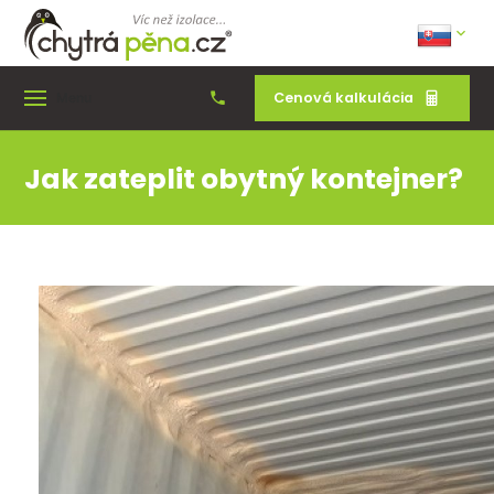
Cenová kalkulácia
Menu
Jak zateplit obytný kontejner?