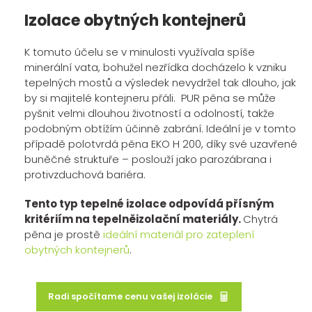
Izolace obytných kontejnerů
K tomuto účelu se v minulosti využívala spíše
minerální vata, bohužel nezřídka docházelo k vzniku
tepelných mostů a výsledek nevydržel tak dlouho, jak
by si majitelé kontejneru přáli. PUR pěna se může
pyšnit velmi dlouhou životností a odolností, takže
podobným obtížím účinně zabrání. Ideální je v tomto
případě polotvrdá pěna EKO H 200, díky své uzavřené
buněčné struktuře – poslouží jako parozábrana i
protivzduchová bariéra.
Tento typ tepelné izolace odpovídá přísným
kritériím na tepelněizolační materiály.
Chytrá
pěna je prostě
ideální materiál pro zateplení
obytných kontejnerů
.
Radi spočítame cenu vašej izolácie