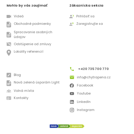
Mohlo by vás zaujímať
Zákaznícka sekcia
Videá
Prihlásiť sa
Obchodné podmienky
Zaregistrujte sa
Spracovanie osobných
údajov
Odstúpenie od zmluvy
Lokality referencií
+420 735 700 770
Blog
info@chytrapena.cz
Nová zelená úsporám Light
Facebook
Volná místa
Youtube
Kontakty
LinkedIn
Instagram