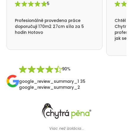
5
Profesionálně provedena práce
Chtěl by
doporučuji 170m2 27cm síla za 5
Chytrá p
hodin Hotovo
profesio
jak se n
nikde už
moc děku
přátelsk
Synek De
90%
google_review_summary_1 35
google_review_summary_2
Viac než izolácia...