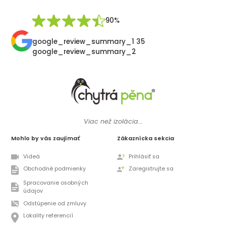
Synek De
90%
google_review_summary_1 35
google_review_summary_2
Viac než izolácia...
Mohlo by vás zaujímať
Zákaznícka sekcia
Videá
Prihlásiť sa
Obchodné podmienky
Zaregistrujte sa
Spracovanie osobných
údajov
Odstúpenie od zmluvy
Lokality referencií