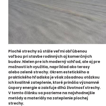
Ploché strechy sú stále veľmi obľúbenou
voľbou pri stavbe rodinných aj komerčných
budov. Nielen pre ich moderný vzhľad, ale aj pre
možnosti ich využitia, napríklad ako terasy
alebo zelené strechy. Okrem estetického a
praktického hľadiska je však zásadnou otázkou
ich kvalitné zateplenie, ktoré prináša významné
úspory energie a zaisťuje dlhú životnosť strechy.
V tomto článku sa pozrieme na najvhodnejšie
metódy a materiály na zateplenie plochej
strechy.