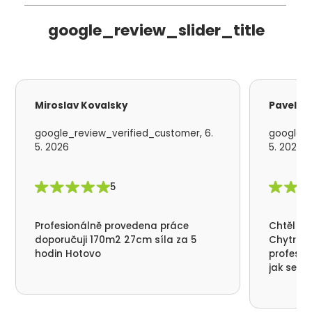
google_review_slider_title
Miroslav Kovalsky
Pavel S
google_review_verified_customer, 6.
google_r
5. 2026
5. 2026
5
Profesionálně provedena práce
Chtěl by
doporučuji 170m2 27cm síla za 5
Chytrá p
hodin Hotovo
profesio
jak se n
nikde už
moc děku
přátelsk