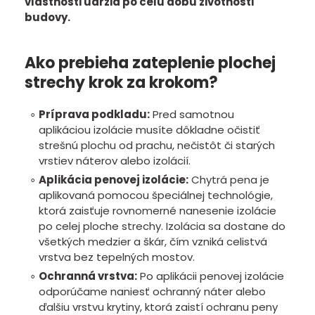
vlastnosti udržia po celú dobu životnosti
budovy.
Ako prebieha zateplenie plochej
strechy krok za krokom?
Príprava podkladu:
Pred samotnou
aplikáciou izolácie musíte dôkladne očistiť
strešnú plochu od prachu, nečistôt či starých
vrstiev náterov alebo izolácií.
Aplikácia penovej izolácie:
Chytrá pena je
aplikovaná pomocou špeciálnej technológie,
ktorá zaisťuje rovnomerné nanesenie izolácie
po celej ploche strechy. Izolácia sa dostane do
všetkých medzier a škár, čím vzniká celistvá
vrstva bez tepelných mostov.
Ochranná vrstva:
Po aplikácii penovej izolácie
odporúčame naniesť ochranný náter alebo
ďalšiu vrstvu krytiny, ktorá zaistí ochranu peny