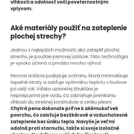
vlhkosti a odolnosť voči poveternostným
vplyvom.
Aké materiály použiť na zateplenie
plochej strechy?
Jednou z najlepších možností, ako zatepliť plochú
strechu, je použitie penovej izolácie. Táto technológia
je vysoko účinná a prináša mnoho výhod:
Penová izolácia poskytuje ochranu, ktorá minimalizuje
tepelné straty a zaisťuje optimálnu teplotu v budove
po celý rok. Vďaka uzavretej štruktúre je
nepriepustná pre vodu, čo zabraňuje prenikaniu
vlhkosti do strešnej konštrukcie a vzniku plesní.
Chytrá pena dokonale priľne k akémukoľvek
povrchu, čo zaisťuje bezškárové a vzduchotesné
zateplenie bez úniku tepla. Navyše je veľmi
odolná proti starnutiu, takže si svoje izolačné