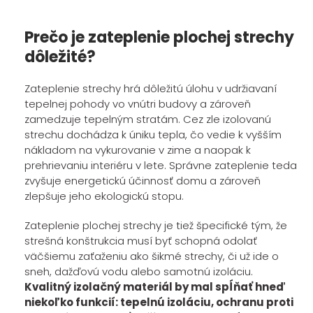
Prečo je zateplenie plochej strechy
dôležité?
Zateplenie strechy hrá dôležitú úlohu v udržiavaní
tepelnej pohody vo vnútri budovy a zároveň
zamedzuje tepelným stratám. Cez zle izolovanú
strechu dochádza k úniku tepla, čo vedie k vyšším
nákladom na vykurovanie v zime a naopak k
prehrievaniu interiéru v lete. Správne zateplenie teda
zvyšuje energetickú účinnosť domu a zároveň
zlepšuje jeho ekologickú stopu.
Zateplenie plochej strechy je tiež špecifické tým, že
strešná konštrukcia musí byť schopná odolať
väčšiemu zaťaženiu ako šikmé strechy, či už ide o
sneh, dažďovú vodu alebo samotnú izoláciu.
Kvalitný izolačný materiál by mal spĺňať hneď
niekoľko funkcií: tepelnú izoláciu, ochranu proti