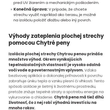
pred UV žiarením a mechanickým poškodením.
Konečná úprava:
V prípade, že chcete
strechu využiť napríklad ako terasu, je možné
na izoláciu položiť dlažbu alebo iný povrch.
Výhody zateplenia plochej strechy
pomocou Chytré peny
Izolácia plochej strechy Chytrou penou prináša
množstvo výhod. Okrem vynikajúcich
tepelnoizolačných vlastností je vysoko odolná
voči vode a poveternostným vplyvom.
Vďaka
bezšvovej aplikácii a dokonalej priľnavosti k povrchu
zabraňuje úniku tepla a vzniku plesní či vlhkosti. Tento
spôsob izolácie je šetrný k životnému prostrediu,
pretože znižuje tepelné straty a spotrebu energie na
vykurovanie a chladenie.
Chytrá pena má tiež dlhú
životnosť, čo z nej robí výhodnú investíciu na
mnoho rokov.