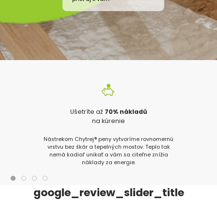
Ušetríte až
70% nákladů
na kúrenie
Nástrekom Chytrej® peny vytvoríme rovnomernú
vrstvu bez škár a tepelných mostov. Teplo tak
nemá kadiaľ unikať a vám sa citeľne znížia
náklady za energie.
google_review_slider_title