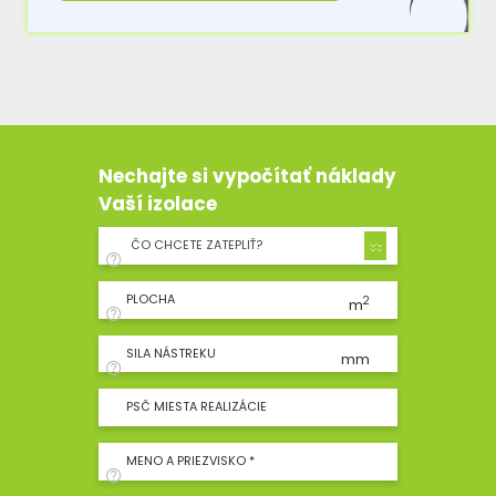
Nechajte si vypočítať náklady
Vaší izolace
ČO CHCETE ZATEPLIŤ?
PLOCHA
2
m
SILA NÁSTREKU
mm
PSČ MIESTA REALIZÁCIE
MENO A PRIEZVISKO *