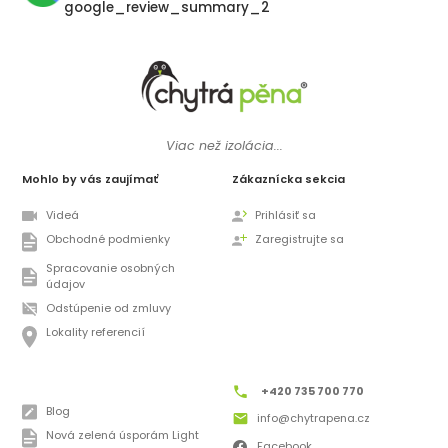
google_review_summary_2
Viac než izolácia...
Mohlo by vás zaujímať
Zákaznícka sekcia
Videá
Prihlásiť sa
Obchodné podmienky
Zaregistrujte sa
Spracovanie osobných
údajov
Odstúpenie od zmluvy
Lokality referencií
+420 735 700 770
Blog
info@chytrapena.cz
Nová zelená úsporám Light
Facebook