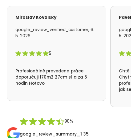
Miroslav Kovalsky
Pavel S
google_review_verified_customer, 6.
google_r
5. 2026
5. 2026
5
Profesionálně provedena práce
Chtěl by
doporučuji 170m2 27cm síla za 5
Chytrá p
hodin Hotovo
profesio
jak se n
nikde už
moc děku
přátelsk
Synek De
90%
google_review_summary_1 35