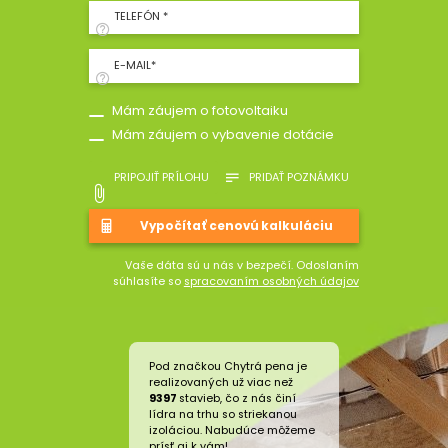
TELEFÓN *
E-MAIL*
Mám záujem o fotovoltaiku
Mám záujem o vybavenie dotácie
PRIPOJIŤ PRÍLOHU
PRIDAŤ POZNÁMKU
Vaše dáta sú u nás v bezpečí. Odoslaním
súhlasíte so
spracovaním osobných údajov
Pod značkou Chytrá pena je
realizovaných už viac než
9397
stavieb, čo z nás činí
lídra na trhu so striekanou
izoláciou. Nabudúce môžeme
prísť aj k vám!